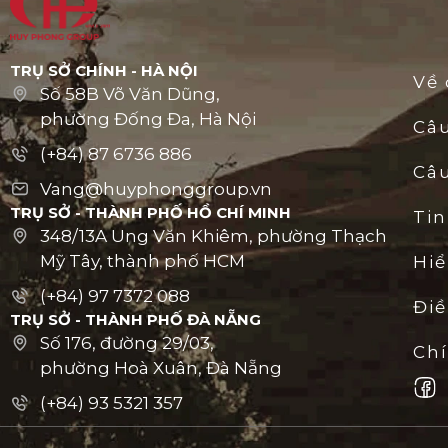
TRỤ SỞ CHÍNH - HÀ NỘI
Về 
Số 58B Võ Văn Dũng,
phường Đống Đa, Hà Nội
Câ
(+84) 87 6736 886
Câu
Vang@huyphonggroup.vn
TRỤ SỞ - THÀNH PHỐ HỒ CHÍ MINH
Tin
348/13A Ung Văn Khiêm, phường Thạch
Mỹ Tây, thành phố HCM
Hiể
(+84) 97 7372 088
Đi
TRỤ SỞ - THÀNH PHỐ ĐÀ NẴNG
Số 176, đường 29/03,
Ch
phường Hoà Xuân, Đà Nẵng
(+84) 93 5321 357