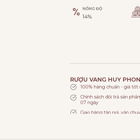
NỒNG ĐỘ
14%
RƯỢU VANG HUY PHO
100% hàng chuẩn - giá tốt
Chính sách đổi trả sản ph
07 ngày
Giao hàng tận nơi, vận chu
Thanh toán linh hoạt