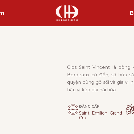
ẩm
B
Clos Saint Vincent là dòng
Bordeaux cổ điển, sở hữu sắ
quyện cùng gỗ sồi và gia vị 
hậu vị kéo dài hài hòa.
ĐẲNG CẤP
Saint Emilion Grand
Cru