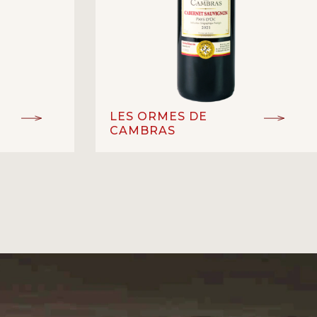
LES ORMES DE
CAMBRAS
Pay D’Oc IGP
ĐẲNG CẤP:
Cabernet Sauvignon
GIỐNG NHO:
đỏ Clos Saint Vincent
Vang đỏ
LOẠI RƯỢU:
13%
NỒNG ĐỘ:
Languedoc
NHÀ SẢN XUẤT:
p
Languedoc – Pháp
XUẤT XỨ:
CLOS SAINT-VINCENT
o
Saint-Vincent
được tuyển chọn từ những gốc nho