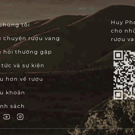
lâu năm tọa lạc tại trung 
đặc biệt với sự kết hợp giữa
Huy Pho
cấp nguồn khoáng chất dồi 
chúng tôi
cho nh
giữ ẩm và tạo nên độ đậm đ
u chuyện rượu vang
rượu va
hợp giữa nắng vàng rực rỡ
thổi vào đã giúp các trái nh
 hỏi thường gặp
hảo, tích lũy lượng tanni
trưng.
 tức và sự kiện
2.2. Quy trình sản 
u hơn về rượu
Quy trình sản xuất
Clos Sa
ều khoản
và tỉ mỉ. Nho được thu hoạ
dập nát và giữ được độ tươ
ính sách
công đoạn phân loại kép tr
trình lên men được thực hi
không gỉ được kiểm soát nh