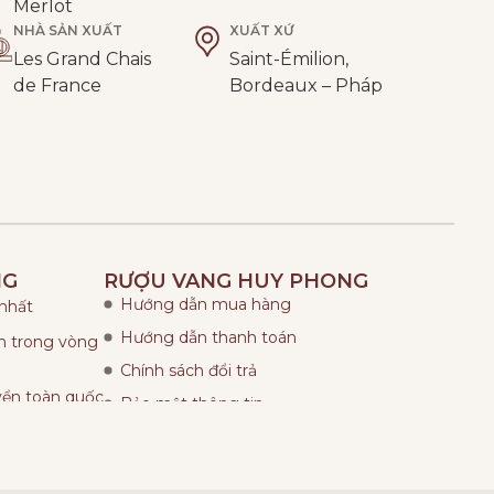
Merlot
NHÀ SẢN XUẤT
XUẤT XỨ
Les Grand Chais
Saint-Émilion,
de France
Bordeaux – Pháp
NG
RƯỢU VANG HUY PHONG
Hướng dẫn mua hàng
 nhất
Hướng dẫn thanh toán
ẩm trong vòng
Chính sách đổi trả
yển toàn quốc
Bảo mật thông tin