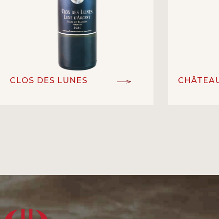
CLOS DES LUNES
CHÂTEAU
Sauternes AOC
C
ĐẲNG CẤP:
ĐẲNG CẤP:
Sauvignon Blanc, Sémillon
GIỐNG NHO:
GIỐNG NHO:
Merlot
Vang trắng
LOẠI RƯỢU:
V
LOẠI RƯỢU:
13%
NỒNG ĐỘ:
1
NỒNG ĐỘ:
Domine de Chevalier
NHÀ SẢN XUẤT:
NHÀ SẢN XU
Sauterness, Bordeaux – Pháp
XUẤT XỨ:
Bo
XUẤT XỨ: