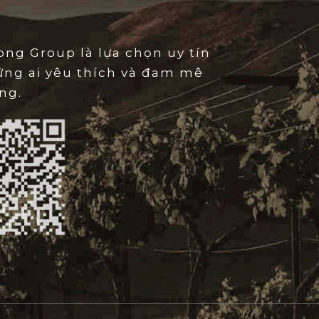
tâm vùng Saint-Émilion. Thổ nhưỡng tại đây vô cùng
 đất sét (clay) và đá vôi (limestone). Lớp đá vôi cung
ng Group là lựa chọn uy tín
dào và độ axit thanh thoát, trong khi đất sét giúp
ững ai yêu thích và đam mê
ặc, mạnh mẽ cho giống nho Merlot chủ đạo. Sự kết
ng.
 và những làn gió mát lành từ dòng sông Dordogne
o tại vườn
Clos Saint-Vincent
đạt được độ chín hoàn
n mịn màng và hương thơm trái cây nồng nàn đặc
xuất
int-Vincent
là một nghệ thuật đòi hỏi sự kiên nhẫn
ch hoàn toàn thủ công để đảm bảo trái nho không bị
i ngon nhất. Sau khi đưa về nhà máy, nho trải qua
ên bàn rung để loại bỏ hoàn toàn các tạp chất. Quá
ện trong các bồn chứa nhỏ bằng bê tông hoặc thép
iệt độ nghiêm ngặt. Điểm cốt yếu tạo nên đẳng cấp