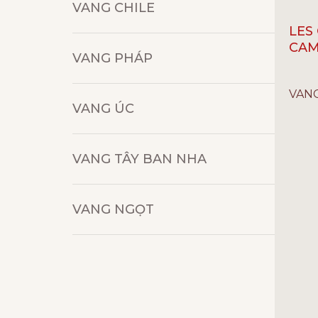
VANG CHILE
LES
CAM
VANG PHÁP
ĐẲNG 
VAN
GIỐNG
VANG ÚC
LOẠI 
NỒNG
NHÀ S
VANG TÂY BAN NHA
XUẤT 
VANG NGỌT