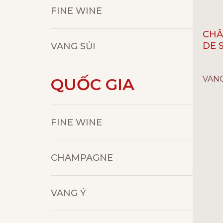
FINE WINE
CHÂ
DE 
VANG SỦI
ĐẲNG 
VAN
QUỐC GIA
GIỐNG
Caber
LOẠI 
NỒNG
FINE WINE
NHÀ S
de So
XUẤT 
CHAMPAGNE
VANG Ý