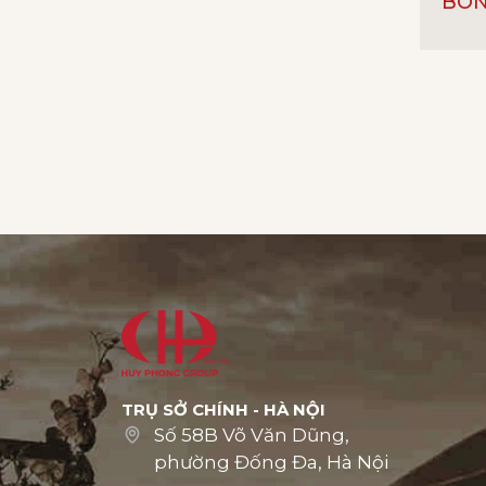
BO
GIỐNG
Sauvi
LOẠI 
NỒNG
NHÀ S
XUẤT 
TRỤ SỞ CHÍNH - HÀ NỘI
Số 58B Võ Văn Dũng,
phường Đống Đa, Hà Nội