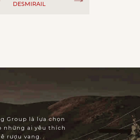
DESMIRAIL
3ème Grand Cru
ĐẲNG CẤP:
Classé 1855
Cabernet
GIỐNG NHO:
Sauvignon, Merlot, Petit Verdot
Vang đỏ
LOẠI RƯỢU:
13%
NỒNG ĐỘ:
Château
NHÀ SẢN XUẤT:
Desmirail
Margaux - Pháp
XUẤT XỨ:
g Group là lựa chọn
o những ai yêu thích
ê rượu vang.