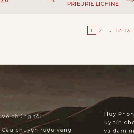
NZA
PRIEURIE LICHINE
Cabernet
4ème Grand Cru
 NHO:
ĐẲNG CẤP:
gnon, Shiraz
Classé 1855
1
2
…
12
13
Vang đỏ
Blend, Cabernet
RƯỢU:
GIỐNG NHO:
Sauvignon
14.5%
 ĐỘ:
Vang đỏ
LOẠI RƯỢU:
Quarisa PTY
ẢN XUẤT:
13%
NỒNG ĐỘ:
South Australia - Úc
XỨ:
Château Frieure
NHÀ SẢN XUẤT:
Lichine
Margaux - Pháp
XUẤT XỨ:
Huy Phon
Về chúng tôi
uy tín ch
Câu chuyện rượu vang
và đam m