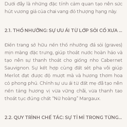
Dưới đây là những đặc tính cảm quan tạo nên sức
hút vương giả của chai vang đỏ thượng hạng này.
2.1. THỔ NHƯỠNG: SỰ ƯU ÁI TỪ LỚP SỎI CỔ XƯA VÙNG MARGAUX
Điền trang sở hữu nền thổ nhưỡng đá sỏi (graves)
mịn màng đặc trưng, giúp thoát nước hoàn hảo và
tạo nên sự thanh thoát cho giống nho Cabernet
Sauvignon. Sự kết hợp cùng đất sét pha vôi giúp
Merlot đạt được độ mượt mà và hương thơm hoa
cỏ phong phú. Chính sự ưu ái từ đất mẹ đã tạo nên
nền tảng hương vị vừa vững chãi, vừa thanh tao
thoát tục đúng chất “Nữ hoàng” Margaux.
2.2. QUY TRÌNH CHẾ TÁC: SỰ TỈ MỈ TRONG TỪNG NIÊN VỤ