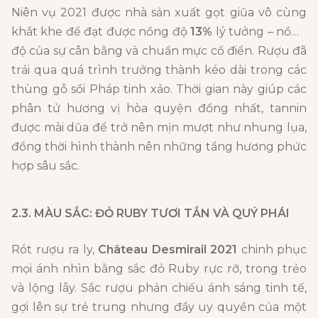
Niên vụ 2021 được nhà sản xuất gọt giũa vô cùng
khắt khe để đạt được nồng độ
13%
lý tưởng – nồng
độ của sự cân bằng và chuẩn mực cổ điển. Rượu đã
trải qua quá trình trưởng thành kéo dài trong các
thùng gỗ sồi Pháp tinh xảo. Thời gian này giúp các
phân tử hương vị hòa quyện đồng nhất, tannin
được mài dũa để trở nên mịn mượt như nhung lụa,
đồng thời hình thành nên những tầng hương phức
hợp sâu sắc.
2.3. MÀU SẮC: ĐỎ RUBY TƯƠI TẮN VÀ QUÝ PHÁI
Rót rượu ra ly,
Château Desmirail 2021
chinh phục
mọi ánh nhìn bằng sắc đỏ Ruby rực rỡ, trong trẻo
và lộng lẫy. Sắc rượu phản chiếu ánh sáng tinh tế,
gợi lên sự trẻ trung nhưng đầy uy quyền của một