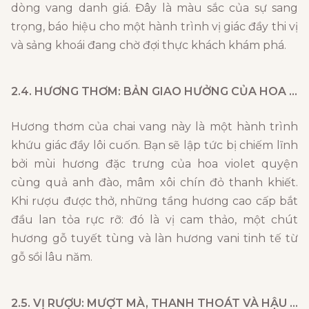
dòng vang danh giá. Đây là màu sắc của sự sang
trọng, báo hiệu cho một hành trình vị giác đầy thi vị
và sảng khoái đang chờ đợi thực khách khám phá.
2.4. HƯƠNG THƠM: BẢN GIAO HƯỞNG CỦA HOA VIOLET VÀ QUẢ MỌNG ĐỎ
Hương thơm của chai vang này là một hành trình
khứu giác đầy lôi cuốn. Bạn sẽ lập tức bị chiếm lĩnh
bởi mùi hương đặc trưng của hoa violet quyện
cùng quả anh đào, mâm xôi chín đỏ thanh khiết.
Khi rượu được thở, những tầng hương cao cấp bắt
đầu lan tỏa rực rỡ: đó là vị cam thảo, một chút
hương gỗ tuyết tùng và làn hương vani tinh tế từ
gỗ sồi lâu năm.
2.5. VỊ RƯỢU: MƯỢT MÀ, THANH THOÁT VÀ HẬU VỊ SÂU SẮC