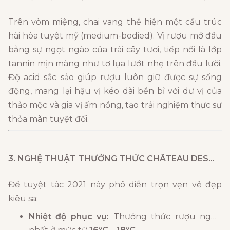
Trên vòm miệng, chai vang thể hiện một cấu trúc
hài hòa tuyệt mỹ (medium-bodied). Vị rượu mở đầu
bằng sự ngọt ngào của trái cây tươi, tiếp nối là lớp
tannin mịn màng như tơ lụa lướt nhẹ trên đầu lưỡi.
Độ acid sắc sảo giúp rượu luôn giữ được sự sống
động, mang lại hậu vị kéo dài bền bỉ với dư vị của
thảo mộc và gia vị ấm nồng, tạo trải nghiệm thực sự
thỏa mãn tuyệt đối.
3. NGHỆ THUẬT THƯỞNG THỨC
CHÂTEAU DESMIRAIL
Để tuyệt tác 2021 này phô diễn trọn vẹn vẻ đẹp
kiêu sa:
Nhiệt độ phục vụ:
Thưởng thức rượu ngon