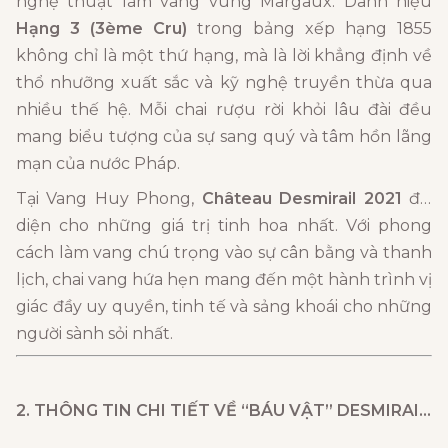
nghệ thuật làm vang vùng Margaux. Danh hiệu
Hạng 3 (3ème Cru)
trong bảng xếp hạng 1855
không chỉ là một thứ hạng, mà là lời khẳng định về
thổ nhưỡng xuất sắc và kỹ nghệ truyền thừa qua
nhiều thế hệ. Mỗi chai rượu rời khỏi lâu đài đều
mang biểu tượng của sự sang quý và tâm hồn lãng
mạn của nước Pháp.
Tại Vang Huy Phong,
Château Desmirail 2021
đại
diện cho những giá trị tinh hoa nhất. Với phong
cách làm vang chú trọng vào sự cân bằng và thanh
lịch, chai vang hứa hẹn mang đến một hành trình vị
giác đầy uy quyền, tinh tế và sảng khoái cho những
người sành sỏi nhất.
2. THÔNG TIN CHI TIẾT VỀ “BÁU VẬT”
DESMIRAIL 2021