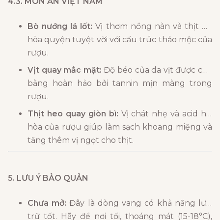
4.3. MÓN ĂN VIỆT NAM
Bò nướng lá lốt:
Vị thơm nồng nàn và thịt bò
hòa quyện tuyệt vời với cấu trúc thảo mộc của
rượu.
Vịt quay mắc mật:
Độ béo của da vịt được cân
bằng hoàn hảo bởi tannin mịn màng trong
rượu.
Thịt heo quay giòn bì:
Vị chát nhẹ và acid hài
hòa của rượu giúp làm sạch khoang miệng và
tăng thêm vị ngọt cho thịt.
5. LƯU Ý BẢO QUẢN
Chưa mở:
Đây là dòng vang có khả năng lưu
trữ tốt. Hãy để nơi tối, thoáng mát (15-18°C),