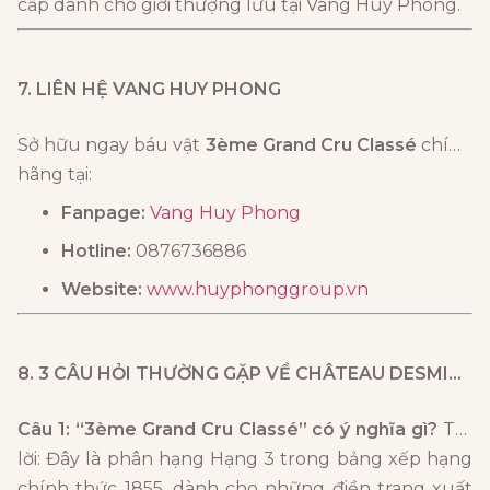
cấp dành cho giới thượng lưu tại Vang Huy Phong.
7. LIÊN HỆ VANG HUY PHONG
Sở hữu ngay báu vật
3ème Grand Cru Classé
chính
hãng tại:
Fanpage:
Vang Huy Phong
Hotline:
0876736886
Website:
www.huyphonggroup.vn
8. 3 CÂU HỎI THƯỜNG GẶP VỀ
CHÂTEAU DESMIRAIL
Câu 1: “3ème Grand Cru Classé” có ý nghĩa gì?
Trả
lời: Đây là phân hạng Hạng 3 trong bảng xếp hạng
chính thức 1855, dành cho những điền trang xuất