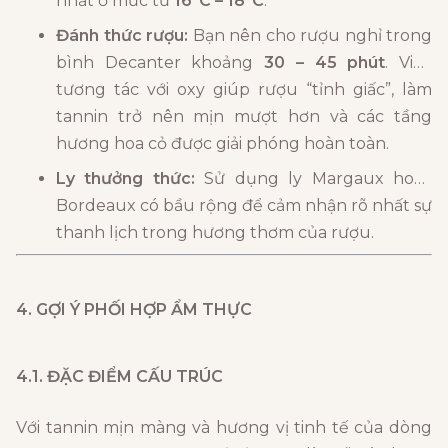
nhất ở mức từ
16°C – 18°C
.
Đánh thức rượu:
Bạn nên cho rượu nghỉ trong
bình Decanter khoảng
30 – 45 phút
. Việc
tương tác với oxy giúp rượu “tỉnh giấc”, làm
tannin trở nên mịn mượt hơn và các tầng
hương hoa cỏ được giải phóng hoàn toàn.
Ly thưởng thức:
Sử dụng ly Margaux hoặc
Bordeaux có bầu rộng để cảm nhận rõ nhất sự
thanh lịch trong hương thơm của rượu.
4. GỢI Ý PHỐI HỢP ẨM THỰC
4.1. ĐẶC ĐIỂM CẤU TRÚC
Với tannin mịn màng và hương vị tinh tế của dòng