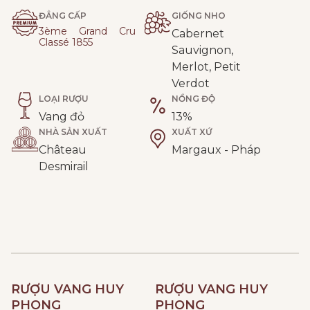
ĐẲNG CẤP
GIỐNG NHO
3ème Grand Cru
Cabernet
Classé 1855
Sauvignon,
Merlot, Petit
Verdot
LOẠI RƯỢU
NỒNG ĐỘ
Vang đỏ
13%
NHÀ SẢN XUẤT
XUẤT XỨ
Château
Margaux - Pháp
Desmirail
RƯỢU VANG HUY
RƯỢU VANG HUY
PHONG
PHONG