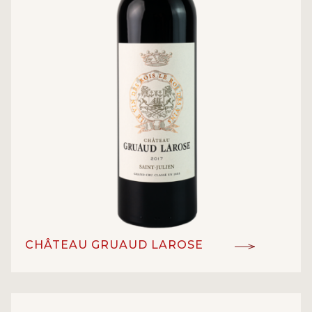
CHÂTEAU GRUAUD LAROSE
Grand Cru Classe en 1855
ĐẲNG CẤP:
Cabernet Sauvignon, Merlot
GIỐNG NHO: