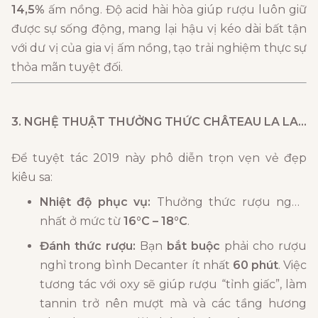
14,5%
ấm nồng. Độ acid hài hòa giúp rượu luôn giữ
được sự sống động, mang lại hậu vị kéo dài bất tận
với dư vị của gia vị ấm nồng, tạo trải nghiệm thực sự
thỏa mãn tuyệt đối.
3. NGHỆ THUẬT THƯỞNG THỨC
CHÂTEAU LA LAGUNE
Để tuyệt tác 2019 này phô diễn trọn vẹn vẻ đẹp
kiêu sa:
Nhiệt độ phục vụ:
Thưởng thức rượu ngon
nhất ở mức từ
16°C – 18°C
.
Đánh thức rượu:
Bạn
bắt buộc
phải cho rượu
nghỉ trong bình Decanter ít nhất
60 phút
. Việc
tương tác với oxy sẽ giúp rượu “tỉnh giấc”, làm
tannin trở nên mượt mà và các tầng hương