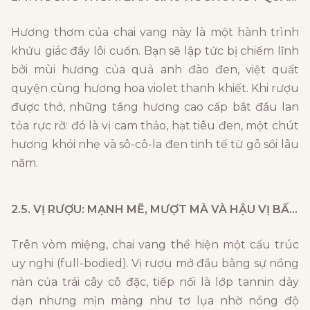
Hương thơm của chai vang này là một hành trình
khứu giác đầy lôi cuốn. Bạn sẽ lập tức bị chiếm lĩnh
bởi mùi hương của quả anh đào đen, việt quất
quyện cùng hương hoa violet thanh khiết. Khi rượu
được thở, những tầng hương cao cấp bắt đầu lan
tỏa rực rỡ: đó là vị cam thảo, hạt tiêu đen, một chút
hương khói nhẹ và sô-cô-la đen tinh tế từ gỗ sồi lâu
năm.
2.5. VỊ RƯỢU: MẠNH MẼ, MƯỢT MÀ VÀ HẬU VỊ BẤT TẬN
Trên vòm miệng, chai vang thể hiện một cấu trúc
uy nghi (full-bodied). Vị rượu mở đầu bằng sự nồng
nàn của trái cây cô đặc, tiếp nối là lớp tannin dày
dạn nhưng mịn màng như tơ lụa nhờ nồng độ