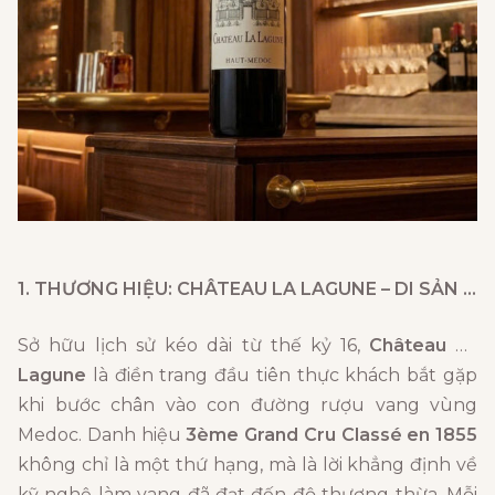
1. THƯƠNG HIỆU: CHÂTEAU LA LAGUNE – DI SẢN GRAND CRU CLASSÉ BẤT DIỆT
Sở hữu lịch sử kéo dài từ thế kỷ 16,
Château La
Lagune
là điền trang đầu tiên thực khách bắt gặp
khi bước chân vào con đường rượu vang vùng
Medoc. Danh hiệu
3ème Grand Cru Classé en 1855
không chỉ là một thứ hạng, mà là lời khẳng định về
kỹ nghệ làm vang đã đạt đến độ thượng thừa. Mỗi