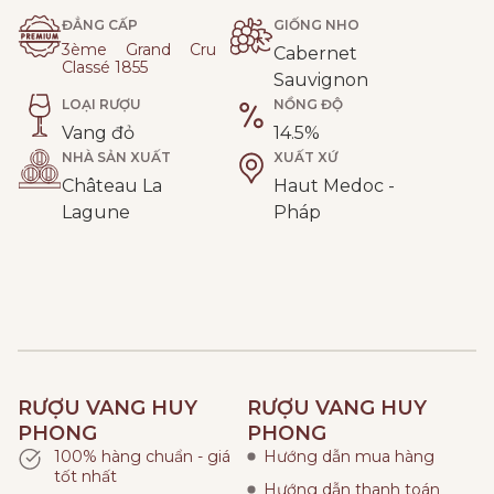
ĐẲNG CẤP
GIỐNG NHO
3ème Grand Cru
Cabernet
Classé 1855
Sauvignon
LOẠI RƯỢU
NỒNG ĐỘ
Vang đỏ
14.5%
NHÀ SẢN XUẤT
XUẤT XỨ
Château La
Haut Medoc -
Lagune
Pháp
RƯỢU VANG HUY
RƯỢU VANG HUY
PHONG
PHONG
100% hàng chuẩn - giá
Hướng dẫn mua hàng
tốt nhất
Hướng dẫn thanh toán