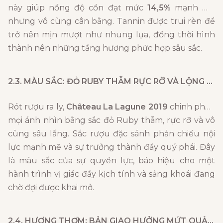
này giúp nồng độ cồn đạt mức
14,5%
mạnh mẽ
nhưng vô cùng cân bằng. Tannin được trui rèn để
trở nên mịn mượt như nhung lụa, đồng thời hình
thành nên những tầng hương phức hợp sâu sắc.
2.3. MÀU SẮC: ĐỎ RUBY THẪM RỰC RỠ VÀ LỘNG LẪY
Rót rượu ra ly,
Château La Lagune 2019
chinh phục
mọi ánh nhìn bằng sắc đỏ Ruby thẫm, rực rỡ và vô
cùng sâu lắng. Sắc rượu đặc sánh phản chiếu nội
lực mạnh mẽ và sự trưởng thành đầy quý phái. Đây
là màu sắc của sự quyền lực, báo hiệu cho một
hành trình vị giác đầy kịch tính và sảng khoái đang
chờ đợi được khai mở.
2.4. HƯƠNG THƠM: BẢN GIAO HƯỞNG MỨT QUẢ ĐEN VÀ GỖ QUÝ