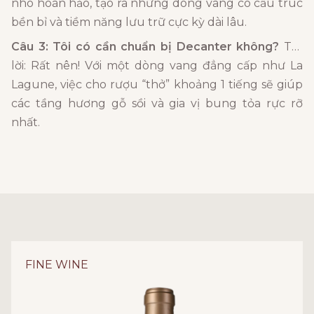
nho hoàn hảo, tạo ra những dòng vang có cấu trúc
bền bỉ và tiềm năng lưu trữ cực kỳ dài lâu.
Câu 3: Tôi có cần chuẩn bị Decanter không?
Trả
lời: Rất nên! Với một dòng vang đẳng cấp như La
Lagune, việc cho rượu “thở” khoảng 1 tiếng sẽ giúp
các tầng hương gỗ sồi và gia vị bung tỏa rực rỡ
nhất.
FINE WINE