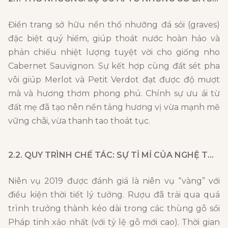
Điền trang sở hữu nền thổ nhưỡng đá sỏi (graves)
đặc biệt quý hiếm, giúp thoát nước hoàn hảo và
phản chiếu nhiệt lượng tuyệt vời cho giống nho
Cabernet Sauvignon. Sự kết hợp cùng đất sét pha
vôi giúp Merlot và Petit Verdot đạt được độ mượt
mà và hương thơm phong phú. Chính sự ưu ái từ
đất mẹ đã tạo nên nền tảng hương vị vừa mạnh mẽ
vững chãi, vừa thanh tao thoát tục.
2.2. QUY TRÌNH CHẾ TÁC: SỰ TỈ MỈ CỦA NGHỆ THUẬT Ủ RƯỢU
Niên vụ 2019 được đánh giá là niên vụ “vàng” với
điều kiện thời tiết lý tưởng. Rượu đã trải qua quá
trình trưởng thành kéo dài trong các thùng gỗ sồi
Pháp tinh xảo nhất (với tỷ lệ gỗ mới cao). Thời gian