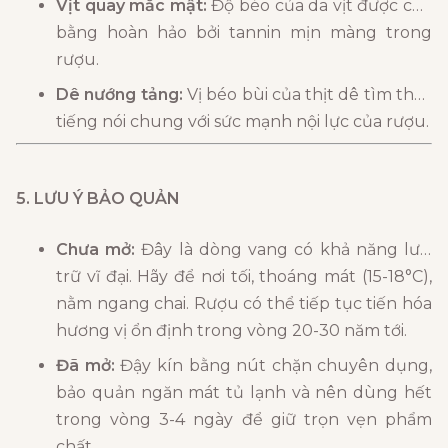
Vịt quay mắc mật:
Độ béo của da vịt được cân
bằng hoàn hảo bởi tannin mịn màng trong
rượu.
Dê nướng tảng:
Vị béo bùi của thịt dê tìm thấy
tiếng nói chung với sức mạnh nội lực của rượu.
5. LƯU Ý BẢO QUẢN
Chưa mở:
Đây là dòng vang có khả năng lưu
trữ vĩ đại. Hãy để nơi tối, thoáng mát (15-18°C),
nằm ngang chai. Rượu có thể tiếp tục tiến hóa
hương vị ổn định trong vòng 20-30 năm tới.
Đã mở:
Đậy kín bằng nút chặn chuyên dụng,
bảo quản ngăn mát tủ lạnh và nên dùng hết
trong vòng 3-4 ngày để giữ trọn vẹn phẩm
chất.