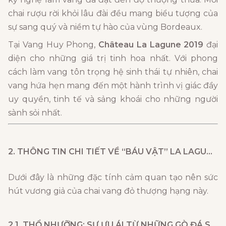
chai rượu rời khỏi lâu đài đều mang biểu tượng của
sự sang quý và niềm tự hào của vùng Bordeaux.
Tại Vang Huy Phong,
Château La Lagune 2019
đại
diện cho những giá trị tinh hoa nhất. Với phong
cách làm vang tôn trọng hệ sinh thái tự nhiên, chai
vang hứa hẹn mang đến một hành trình vị giác đầy
uy quyền, tinh tế và sảng khoái cho những người
sành sỏi nhất.
2. THÔNG TIN CHI TIẾT VỀ “BÁU VẬT”
LA LAGUNE 2019
Dưới đây là những đặc tính cảm quan tạo nên sức
hút vương giả của chai vang đỏ thượng hạng này.
2.1. THỔ NHƯỠNG: SỰ ƯU ÁI TỪ NHỮNG GÒ ĐÁ SỎI TỐT NHẤT