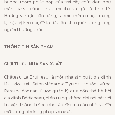
hương thơm phức hợp của trái cây chín đen như
mận, cassis cùng chút mocha và gỗ sồi tinh tế.
Hương vị rượu cân bằng, tannin mềm mượt, mang
lại hậu vị kéo dài, để lại dấu ấn khó quên trong lòng
người thưởng thức.
THÔNG TIN SẢN PHẨM
GIỚI THIỆU NHÀ SẢN XUẤT
Château Le Bruilleau là một nhà sản xuất gia đình
lâu đời tại Saint-Médard-d’Eyrans, thuộc vùng
Pessac-Léognan. Được quản lý qua bốn thế hệ bởi
gia đình Bédicheau, điền trang không chỉ nổi bật với
truyền thống trồng nho lâu đời mà còn nhờ sự đổi
mới trong phương pháp sản xuất.