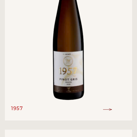
1957
Alsace
ĐẲNG CẤP:
Pinot Gris
GIỐNG NHO: