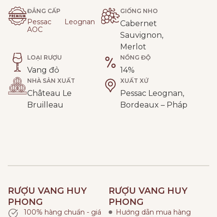
ĐẲNG CẤP
GIỐNG NHO
Pessac Leognan
Cabernet
AOC
Sauvignon,
Merlot
LOẠI RƯỢU
NỒNG ĐỘ
Vang đỏ
14%
NHÀ SẢN XUẤT
XUẤT XỨ
Château Le
Pessac Leognan,
Bruilleau
Bordeaux – Pháp
RƯỢU VANG HUY
RƯỢU VANG HUY
PHONG
PHONG
100% hàng chuẩn - giá
Hướng dẫn mua hàng