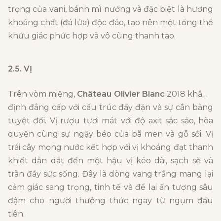
trọng của vani, bánh mì nướng và đặc biệt là hương
khoáng chất (đá lửa) độc đáo, tạo nên một tổng thể
khứu giác phức hợp và vô cùng thanh tao.
2.5. VỊ
Trên vòm miệng,
Château Olivier Blanc
2018 khẳng
định đẳng cấp với cấu trúc đầy đặn và sự cân bằng
tuyệt đối. Vị rượu tươi mát với độ axit sắc sảo, hòa
quyện cùng sự ngậy béo của bã men và gỗ sồi. Vị
trái cây mọng nước kết hợp với vị khoáng đạt thanh
khiết dẫn dắt đến một hậu vị kéo dài, sạch sẽ và
tràn đầy sức sống. Đây là dòng vang trắng mang lại
cảm giác sang trọng, tinh tế và để lại ấn tượng sâu
đậm cho người thưởng thức ngay từ ngụm đầu
tiên.