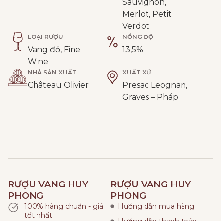
Sauvignon,
Merlot, Petit
Verdot
LOẠI RƯỢU
NỒNG ĐỘ
Vang đỏ, Fine
13,5%
Wine
NHÀ SẢN XUẤT
XUẤT XỨ
Château Olivier
Presac Leognan,
Graves – Pháp
RƯỢU VANG HUY
RƯỢU VANG HUY
PHONG
PHONG
100% hàng chuẩn - giá
Hướng dẫn mua hàng
tốt nhất