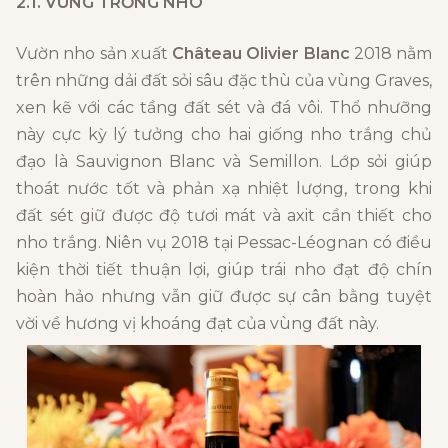
2.1. VÙNG TRỒNG NHO
Vườn nho sản xuất
Château Olivier Blanc
2018 nằm
trên những dải đất sỏi sâu đặc thù của vùng Graves,
xen kẽ với các tầng đất sét và đá vôi. Thổ nhưỡng
này cực kỳ lý tưởng cho hai giống nho trắng chủ
đạo là Sauvignon Blanc và Semillon. Lớp sỏi giúp
thoát nước tốt và phản xạ nhiệt lượng, trong khi
đất sét giữ được độ tươi mát và axit cần thiết cho
nho trắng. Niên vụ 2018 tại Pessac-Léognan có điều
kiện thời tiết thuận lợi, giúp trái nho đạt độ chín
hoàn hảo nhưng vẫn giữ được sự cân bằng tuyệt
vời về hương vị khoáng đạt của vùng đất này.