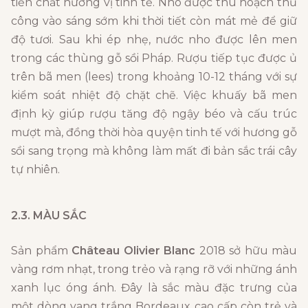
tiền chất hương vị tinh tế. Nho được thu hoạch thủ
công vào sáng sớm khi thời tiết còn mát mẻ để giữ
độ tươi. Sau khi ép nhẹ, nước nho được lên men
trong các thùng gỗ sồi Pháp. Rượu tiếp tục được ủ
trên bã men (lees) trong khoảng 10-12 tháng với sự
kiểm soát nhiệt độ chặt chẽ. Việc khuấy bã men
định kỳ giúp rượu tăng độ ngậy béo và cấu trúc
mượt mà, đồng thời hòa quyện tinh tế với hương gỗ
sồi sang trọng mà không làm mất đi bản sắc trái cây
tự nhiên.
2.3. MÀU SẮC
Sản phẩm
Château Olivier Blanc
2018 sở hữu màu
vàng rơm nhạt, trong trẻo và rạng rỡ với những ánh
xanh lục óng ánh. Đây là sắc màu đặc trưng của
một dòng vang trắng Bordeaux cao cấp còn trẻ và