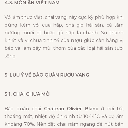
4.3. MÓN ĂN VIỆT NAM
Với ẩm thực Việt, chai vang này cực kỳ phù hợp khi
dùng kèm với cua hấp, chả giò hải sản, cá tầm
nướng muối ớt hoặc gà hấp lá chanh. Sự thanh
khiết và vị chua tinh tế của rượu giúp cân bằng vị
béo và làm dậy mùi thơm của các loại hải sản tươi
sống.
5. LƯU Ý VỀ BẢO QUẢN RƯỢU VANG
5.1. CHAI CHƯA MỞ
Bảo quản chai
Château Olivier Blanc
ở nơi tối,
thoáng mát, nhiệt độ ổn định từ 10-14°C và độ ẩm
khoảng 70%. Nên đặt chai nằm ngang để nút bần