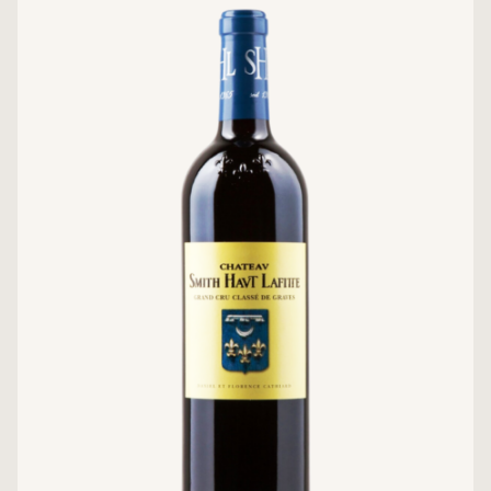
13%
NỒNG ĐỘ:
Château Mont Perat
NHÀ SẢN XUẤT:
Bordeaux – Pháp
XUẤT XỨ: