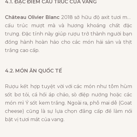
4.1. ĐẶC ĐIỂM CẤU TRÚC CỦA VANG
Château Olivier Blanc
2018 sở hữu độ axit tươi mới,
cấu trúc mượt mà và hương khoáng chất đặc
trưng. Đặc tính này giúp rượu trở thành người bạn
đồng hành hoàn hảo cho các món hải sản và thịt
trắng cao cấp.
4.2. MÓN ĂN QUỐC TẾ
Rượu kết hợp tuyệt vời với các món như tôm hùm
sốt bơ tỏi, cá hồi áp chảo, sò điệp nướng hoặc các
món mì Ý sốt kem trắng. Ngoài ra, phô mai dê (Goat
cheese) cũng là sự lựa chọn đẳng cấp để làm nổi
bật vị tươi mát của vang.