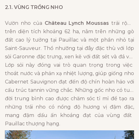
2.1. VÙNG TRỒNG NHO
Vườn nho của
Château Lynch Moussas
trải rộng
trên diện tích khoảng 62 ha,
nằm trên những gò
đất cao lý tưởng tại Pauillac và một phần nhỏ tại
Saint-Sauveur.
Thổ nhưỡng tại đây đặc thù với lớp
sỏi Garonne đặc trưng,
xen kẽ với đất sét và đá vôi.
Lớp sỏi này đóng vai trò quan trọng trong việc
thoát nước và phản xạ nhiệt lượng,
giúp giống nho
Cabernet Sauvignon đạt đến độ chín hoàn hảo với
cấu trúc tannin vững chắc.
Những gốc nho có tuổi
đời trung bình cao được chăm sóc tỉ mỉ để tạo ra
những trái nho có nồng độ hương vị đậm đặc,
mang đậm dấu ấn khoáng đạt của vùng đất
Pauillac thượng hạng.