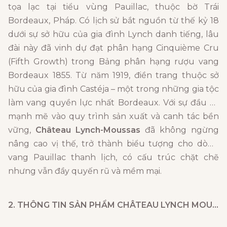
tọa lạc tại tiểu vùng Pauillac,
thuộc bờ Trái
Bordeaux,
Pháp.
Có lịch sử bắt nguồn từ thế kỷ 18
dưới sự sở hữu của gia đình Lynch danh tiếng,
lâu
đài này đã vinh dự đạt phân hạng Cinquième Cru
(Fifth Growth) trong Bảng phân hạng rượu vang
Bordeaux 1855.
Từ năm 1919,
điền trang thuộc sở
hữu của gia đình Castéja – một trong những gia tộc
làm vang quyền lực nhất Bordeaux.
Với sự đầu tư
mạnh mẽ vào quy trình sản xuất và canh tác bền
vững,
Château Lynch-Moussas
đã không ngừng
nâng cao vị thế,
trở thành biểu tượng cho dòng
vang Pauillac thanh lịch,
có cấu trúc chặt chẽ
nhưng vẫn đầy quyến rũ và mềm mại.
2. THÔNG TIN SẢN PHẨM
CHÂTEAU LYNCH MOUSSAS