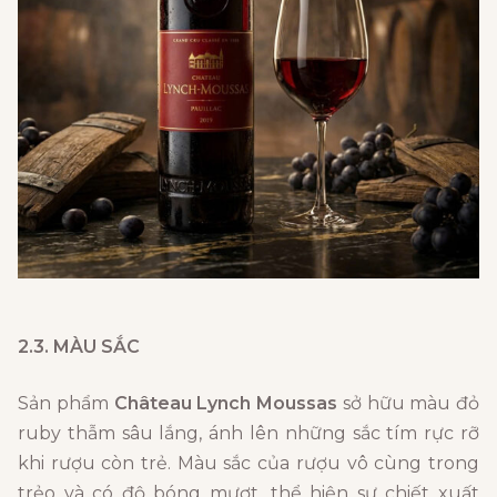
2.3. MÀU SẮC
Sản phẩm
Château Lynch Moussas
sở hữu màu đỏ
ruby thẫm sâu lắng, ánh lên những sắc tím rực rỡ
khi rượu còn trẻ. Màu sắc của rượu vô cùng trong
trẻo và có độ bóng mượt, thể hiện sự chiết xuất