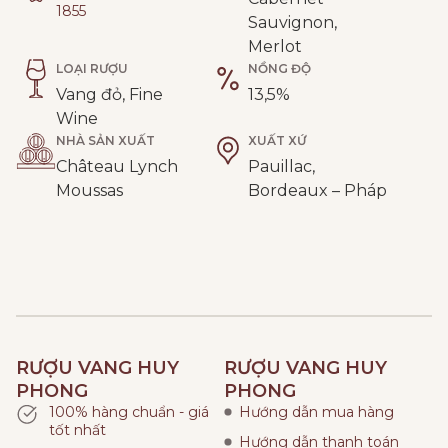
1855
Sauvignon,
Merlot
LOẠI RƯỢU
NỒNG ĐỘ
Vang đỏ, Fine
13,5%
Wine
NHÀ SẢN XUẤT
XUẤT XỨ
Château Lynch
Pauillac,
Moussas
Bordeaux – Pháp
RƯỢU VANG HUY
RƯỢU VANG HUY
PHONG
PHONG
100% hàng chuẩn - giá
Hướng dẫn mua hàng
tốt nhất
Hướng dẫn thanh toán