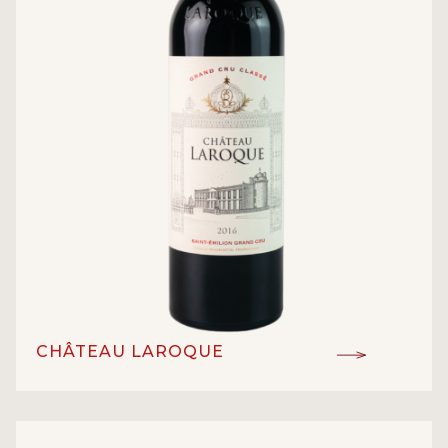
CHÂTEAU LAROQUE
Grand Cru Classe
ĐẲNG CẤP:
Cabernet Franc, Merlot
GIỐNG NHO: