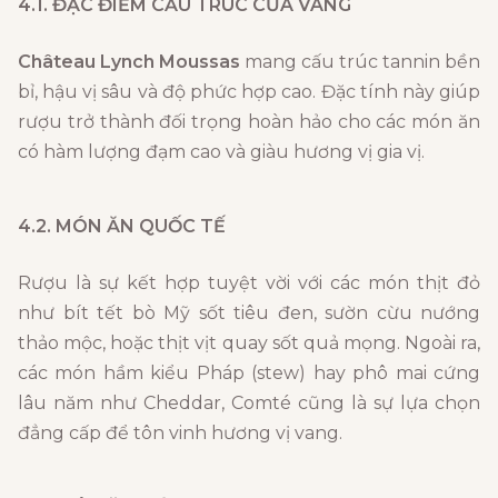
4.1. ĐẶC ĐIỂM CẤU TRÚC CỦA VANG
Château Lynch Moussas
mang cấu trúc tannin bền
bỉ, hậu vị sâu và độ phức hợp cao. Đặc tính này giúp
rượu trở thành đối trọng hoàn hảo cho các món ăn
có hàm lượng đạm cao và giàu hương vị gia vị.
4.2. MÓN ĂN QUỐC TẾ
Rượu là sự kết hợp tuyệt vời với các món thịt đỏ
như bít tết bò Mỹ sốt tiêu đen, sườn cừu nướng
thảo mộc, hoặc thịt vịt quay sốt quả mọng. Ngoài ra,
các món hầm kiểu Pháp (stew) hay phô mai cứng
lâu năm như Cheddar, Comté cũng là sự lựa chọn
đẳng cấp để tôn vinh hương vị vang.