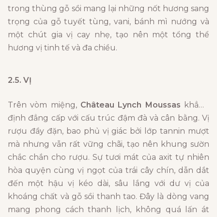
trong thùng gỗ sồi mang lại những nốt hương sang
trọng của gỗ tuyết tùng, vani, bánh mì nướng và
một chút gia vị cay nhẹ, tạo nên một tổng thể
hương vị tinh tế và đa chiều.
2.5. VỊ
Trên vòm miệng,
Château Lynch Moussas
khẳng
định đẳng cấp với cấu trúc đậm đà và cân bằng. Vị
rượu đầy đặn, bao phủ vị giác bởi lớp tannin mượt
mà nhưng vẫn rất vững chãi, tạo nên khung sườn
chắc chắn cho rượu. Sự tươi mát của axit tự nhiên
hòa quyện cùng vị ngọt của trái cây chín, dẫn dắt
đến một hậu vị kéo dài, sâu lắng với dư vị của
khoáng chất và gỗ sồi thanh tao. Đây là dòng vang
mang phong cách thanh lịch, không quá lấn át