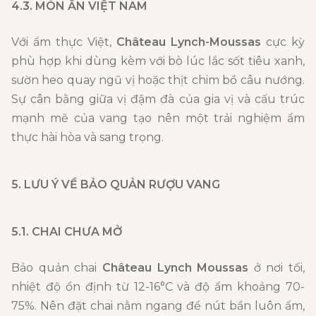
4.3. MÓN ĂN VIỆT NAM
Với ẩm thực Việt,
Château Lynch-Moussas
cực kỳ
phù hợp khi dùng kèm với bò lúc lắc sốt tiêu xanh,
sườn heo quay ngũ vị hoặc thịt chim bồ câu nướng.
Sự cân bằng giữa vị đậm đà của gia vị và cấu trúc
mạnh mẽ của vang tạo nên một trải nghiệm ẩm
thực hài hòa và sang trọng.
5. LƯU Ý VỀ BẢO QUẢN RƯỢU VANG
5.1. CHAI CHƯA MỞ
Bảo quản chai
Château Lynch Moussas
ở nơi tối,
nhiệt độ ổn định từ 12-16°C và độ ẩm khoảng 70-
75%. Nên đặt chai nằm ngang để nút bần luôn ẩm,