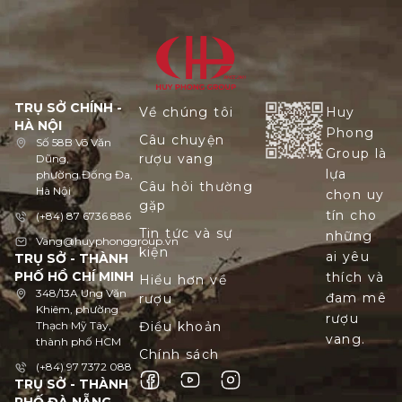
TRỤ SỞ CHÍNH -
Về chúng tôi
Huy
HÀ NỘI
Phong
Câu chuyện
Số 58B Võ Văn
Group là
rượu vang
Dũng,
lựa
phường Đống Đa,
Câu hỏi thường
Hà Nội
chọn uy
gặp
tín cho
(+84) 87 6736 886
Tin tức và sự
những
Vang@huyphonggroup.vn
kiện
ai yêu
TRỤ SỞ - THÀNH
PHỐ HỒ CHÍ MINH
thích và
Hiểu hơn về
348/13A Ung Văn
đam mê
rượu
Khiêm, phường
rượu
Thạch Mỹ Tây,
Điều khoản
vang.
thành phố HCM
Chính sách
(+84) 97 7372 088
TRỤ SỞ - THÀNH