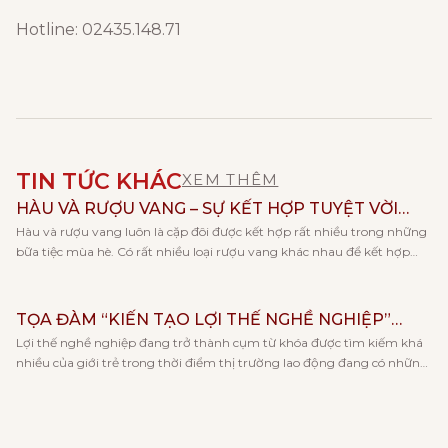
Hotline: 02435.148.71
TIN TỨC KHÁC
XEM THÊM
HÀU VÀ RƯỢU VANG – SỰ KẾT HỢP TUYỆT VỜI
Hàu và rượu vang luôn là cặp đôi được kết hợp rất nhiều trong những
CHO NGÀY HÈ
bữa tiệc mùa hè. Có rất nhiều loại rượu vang khác nhau để kết hợp
cùng với hàu, và mỗi loại rượu lại đem tới cho bạn những trải nghiệm
hương vị khác nhau. Cùng Vang Huy Phong khám phá […]
TỌA ĐÀM “KIẾN TẠO LỢI THẾ NGHỀ NGHIỆP”
Lợi thế nghề nghiệp đang trở thành cụm từ khóa được tìm kiếm khá
CÙNG KHOA KẾ TOÁN – TRƯỜNG ĐẠI HỌC KINH
nhiều của giới trẻ trong thời điểm thị trường lao động đang có những
TẾ, ĐHQGHN
thay đổi rõ rệt về xu hướng việc làm và khả năng cạnh tranh khi tham
gia tham tìm việc làm. Và đó cũng là lý do […]