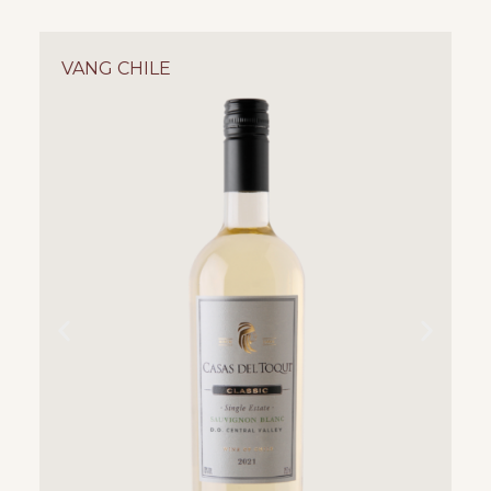
VANG CHILE
V
C