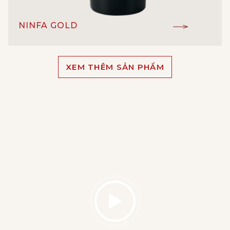
NINFA GOLD
IGT
ĐẲNG CẤP:
XEM THÊM SẢN PHẨM
Cabernet Sauvignon, Merlot,
GIỐNG NHO:
Montepulciano, Syrah
Vang đỏ
LOẠI RƯỢU:
14.5%
NỒNG ĐỘ:
Velenosi
NHÀ SẢN XUẤT:
Marche - Ý
XUẤT XỨ: