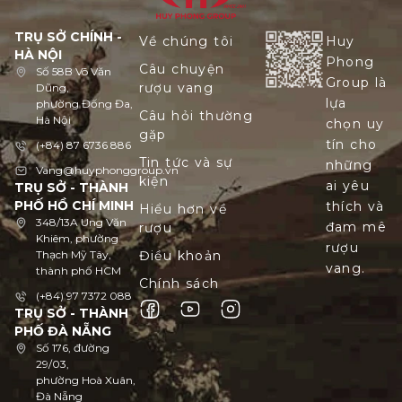
TRỤ SỞ CHÍNH -
Về chúng tôi
Huy
HÀ NỘI
Phong
Câu chuyện
Số 58B Võ Văn
Group là
rượu vang
Dũng,
lựa
phường Đống Đa,
Câu hỏi thường
Hà Nội
chọn uy
gặp
tín cho
(+84) 87 6736 886
Tin tức và sự
những
Vang@huyphonggroup.vn
kiện
ai yêu
TRỤ SỞ - THÀNH
PHỐ HỒ CHÍ MINH
thích và
Hiểu hơn về
348/13A Ung Văn
đam mê
rượu
Khiêm, phường
rượu
Thạch Mỹ Tây,
Điều khoản
vang.
thành phố HCM
Chính sách
(+84) 97 7372 088
TRỤ SỞ - THÀNH
PHỐ ĐÀ NẴNG
Số 176, đường
29/03,
phường Hoà Xuân,
Đà Nẵng