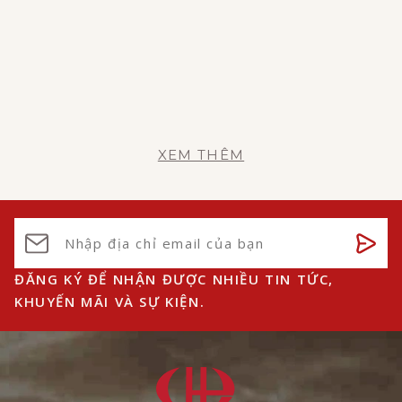
XEM THÊM
ĐĂNG KÝ ĐỂ NHẬN ĐƯỢC NHIỀU TIN TỨC,
KHUYẾN MÃI VÀ SỰ KIỆN.