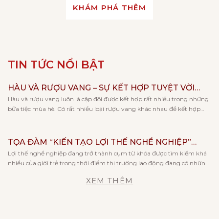
KHÁM PHÁ THÊM
TIN TỨC NỔI BẬT
HÀU VÀ RƯỢU VANG – SỰ KẾT HỢP TUYỆT VỜI
Hàu và rượu vang luôn là cặp đôi được kết hợp rất nhiều trong những
CHO NGÀY HÈ
bữa tiệc mùa hè. Có rất nhiều loại rượu vang khác nhau để kết hợp
cùng với hàu, và mỗi loại rượu lại đem tới cho bạn những trải nghiệm
hương vị khác nhau. Cùng Vang Huy Phong khám phá […]
TỌA ĐÀM “KIẾN TẠO LỢI THẾ NGHỀ NGHIỆP”
Lợi thế nghề nghiệp đang trở thành cụm từ khóa được tìm kiếm khá
CÙNG KHOA KẾ TOÁN – TRƯỜNG ĐẠI HỌC KINH
nhiều của giới trẻ trong thời điểm thị trường lao động đang có những
TẾ, ĐHQGHN
thay đổi rõ rệt về xu hướng việc làm và khả năng cạnh tranh khi tham
XEM THÊM
gia tham tìm việc làm. Và đó cũng là lý do […]