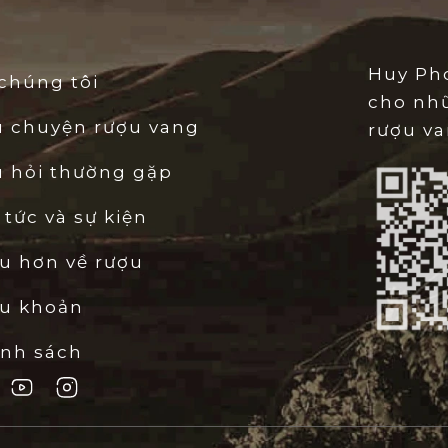
2.3. MÀU SẮC: ĐỎ RUBY T
Rót rượu ra ly,
Château To
Huy Pho
chúng tôi
bằng màu đỏ Ruby thẫm, rự
cho nh
lên những tia tím trẻ trun
u chuyện rượu vang
rượu va
Đây là màu sắc của sự quyền
giác đầy kịch tính và sảng 
 hỏi thường gặp
 tức và sự kiện
2.4. HƯƠNG THƠM: BẢN 
u hơn về rượu
Hương thơm của chai vang n
ều khoản
sẽ lập tức bị chiếm lĩnh 
đen quyện cùng hương hoa v
ính sách
hương cao cấp bắt đầu lan 
cùng hương vani ngọt ngào v