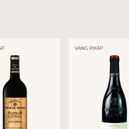
CHÂTEAU TOUR DU CAU
CRU – SỰ KIÊU SA TỪ
Trong thế giới rượu vang,
của những tâm hồn sành sỏi
ÁP
VANG PHÁP
đại diện cho đẳng cấp đó. T
này đã gọt giũa nên những g
tuyệt đối. Với sự chiếm ưu
đến một cấu trúc tròn trịa,
Đây chính là sự lựa chọn k
giao sang trọng hay món qu
1. THƯƠNG HIỆU: CHÂTEAU
Điền trang
Château Tour d