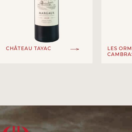
CHÂTEAU TAYAC
LES ORM
CAMBRA
Margaux - AOC
P
ĐẲNG CẤP:
ĐẲNG CẤP:
Cabernet Sauvignon,
GIỐNG NHO:
GIỐNG NHO:
Merlot, Petit Verdot
V
LOẠI RƯỢU:
Vang đỏ
LOẠI RƯỢU:
12
NỒNG ĐỘ:
14%
NỒNG ĐỘ:
NHÀ SẢN XU
Château Tayac
NHÀ SẢN XUẤT:
La
XUẤT XỨ:
Margaux, Bordeaux – Pháp
XUẤT XỨ: