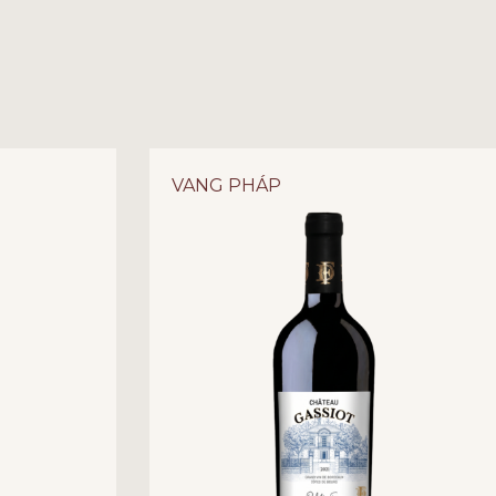
ZE: TUYỆT TÁC SAINT-ÉMITION GRAND
 HỮU NGẠN BORDEAUX
 danh xưng
Saint-Émition Grand Cru
luôn là đích đến
, và
Château Tour du Cauze
chính là viên ngọc quý
VANG PHÁP
ọa lạc tại vùng đất di sản Saint-Émition, điền trang
iọt vang đỏ mang hơi thở của lịch sử và sự tinh tế
 thế của giống nho Merlot mượt mà, chai vang mang
 hương vị phức hợp đa tầng và một hậu vị quý phái.
hông thể thay thế để tôn vinh những bữa tiệc ngoại
à biếu tặng tầm cỡ tại Vang Huy Phong.
 TOUR DU CAUZE – DI SẢN GRAND CRU QUÝ GIÁ
u Cauze
từ lâu đã khẳng định vị thế bằng việc tuân