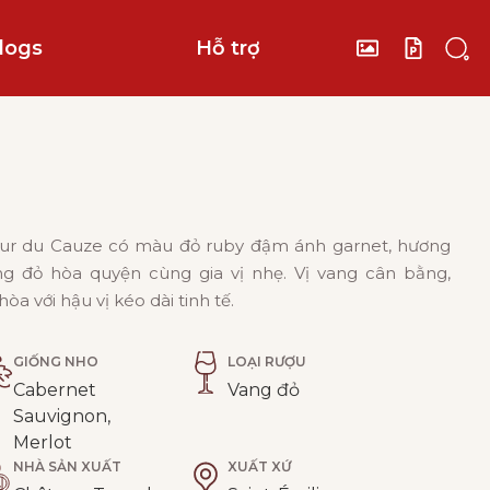
logs
Hỗ trợ
ur du Cauze có màu đỏ ruby đậm ánh garnet, hương
ng đỏ hòa quyện cùng gia vị nhẹ. Vị vang cân bằng,
òa với hậu vị kéo dài tinh tế.
GIỐNG NHO
LOẠI RƯỢU
Cabernet
Vang đỏ
Sauvignon,
Merlot
NHÀ SẢN XUẤT
XUẤT XỨ