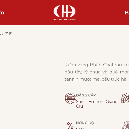
ẩm
B
AUZE
Rượu vang Pháp Château To
dâu tây, lý chua và quả mọ
tannin mượt mà, cấu trúc hài h
ĐẲNG CẤP
Saint Emilion Grand
Cru
NỒNG ĐỘ