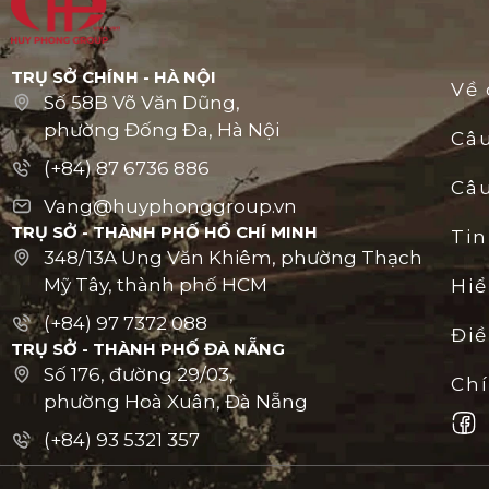
TRỤ SỞ CHÍNH - HÀ NỘI
Về 
Số 58B Võ Văn Dũng,
phường Đống Đa, Hà Nội
Câ
(+84) 87 6736 886
Câu
Vang@huyphonggroup.vn
TRỤ SỞ - THÀNH PHỐ HỒ CHÍ MINH
Tin
348/13A Ung Văn Khiêm, phường Thạch
Mỹ Tây, thành phố HCM
Hiể
(+84) 97 7372 088
Đi
TRỤ SỞ - THÀNH PHỐ ĐÀ NẴNG
Số 176, đường 29/03,
Ch
phường Hoà Xuân, Đà Nẵng
(+84) 93 5321 357