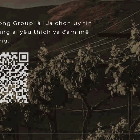
HẪM QUYỀN QUÝ VÀ LÔI CUỐN
ur du Cauze
ngay lập tức chinh phục thực khách
ng Group là lựa chọn uy tín
c rỡ và vô cùng sâu lắng. Sắc rượu đặc sánh, ánh
ững ai yêu thích và đam mê
g phản chiếu sức sống mãnh liệt ẩn chứa bên trong.
ng.
 lực và sang trọng, báo hiệu cho một hành trình vị
khoái đang chờ đợi được khai mở.
GIAO HƯỞNG MỨT QUẢ VÀ HƯƠNG HOA CỎ
ày là một hành trình khứu giác đầy lôi cuốn. Bạn
bởi mùi hương nồng nàn của quả anh đào chín, mận
iolet thanh khiết. Khi rượu được thở, những tầng
tỏa rực rỡ: đó là vị cam thảo, hạt tiêu đen quyện
à mùi khói nhẹ tinh tế từ gỗ sồi lâu năm.