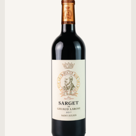
14.5%
NỒNG ĐỘ:
Château Carbonnieux
NHÀ SẢN XUẤT:
Pessac-Léognan, Bordeaux – Pháp
XUẤT XỨ: