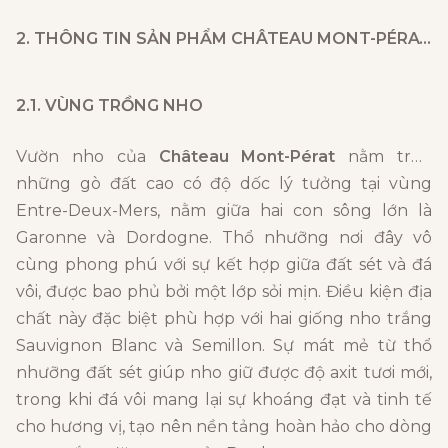
2. THÔNG TIN SẢN PHẨM
CHÂTEAU MONT-PÉRAT WHITE
2.1. VÙNG TRỒNG NHO
Vườn nho của
Château Mont-Pérat
nằm trên
những gò đất cao có độ dốc lý tưởng tại vùng
Entre-Deux-Mers, nằm giữa hai con sông lớn là
Garonne và Dordogne. Thổ nhưỡng nơi đây vô
cùng phong phú với sự kết hợp giữa đất sét và đá
vôi, được bao phủ bởi một lớp sỏi mịn. Điều kiện địa
chất này đặc biệt phù hợp với hai giống nho trắng
Sauvignon Blanc và Semillon. Sự mát mẻ từ thổ
nhưỡng đất sét giúp nho giữ được độ axit tươi mới,
trong khi đá vôi mang lại sự khoáng đạt và tinh tế
cho hương vị, tạo nên nền tảng hoàn hảo cho dòng