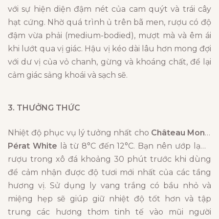
với sự hiện diện đậm nét của cam quýt và trái cây
hạt cứng. Nhờ quá trình ủ trên bã men, rượu có độ
đậm vừa phải (medium-bodied), mượt mà và êm ái
khi lướt qua vị giác. Hậu vị kéo dài lâu hơn mong đợi
với dư vị của vỏ chanh, gừng và khoáng chất, để lại
cảm giác sảng khoái và sạch sẽ.
3. THƯỞNG THỨC
Nhiệt độ phục vụ lý tưởng nhất cho
Château Mont-
Pérat White
là từ 8°C đến 12°C. Bạn nên ướp lạnh
rượu trong xô đá khoảng 30 phút trước khi dùng
để cảm nhận được độ tươi mới nhất của các tầng
hương vị. Sử dụng ly vang trắng có bầu nhỏ và
miệng hẹp sẽ giúp giữ nhiệt độ tốt hơn và tập
trung các hương thơm tinh tế vào mũi người