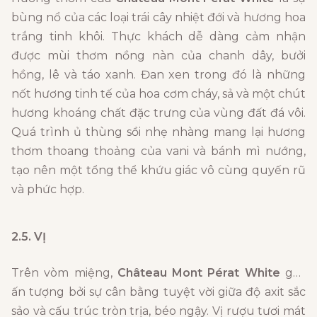
bùng nổ của các loại trái cây nhiệt đới và hương hoa
trắng tinh khôi. Thực khách dễ dàng cảm nhận
được mùi thơm nồng nàn của chanh dây, bưởi
hồng, lê và táo xanh. Đan xen trong đó là những
nốt hương tinh tế của hoa cơm cháy, sả và một chút
hương khoáng chất đặc trưng của vùng đất đá vôi.
Quá trình ủ thùng sồi nhẹ nhàng mang lại hương
thơm thoang thoảng của vani và bánh mì nướng,
tạo nên một tổng thể khứu giác vô cùng quyến rũ
và phức hợp.
2.5. VỊ
Trên vòm miệng,
Château Mont Pérat White
gây
ấn tượng bởi sự cân bằng tuyệt vời giữa độ axit sắc
sảo và cấu trúc tròn trịa, béo ngậy. Vị rượu tươi mát