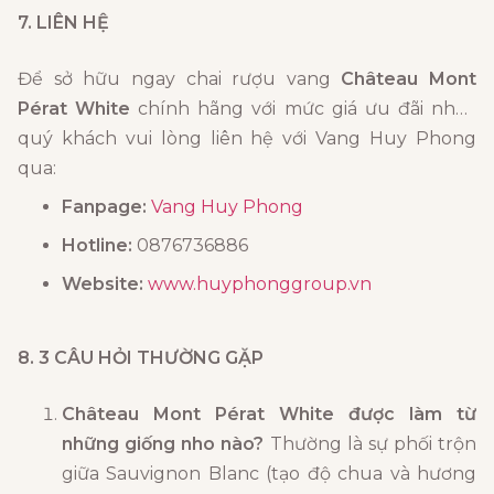
7. LIÊN HỆ
Để sở hữu ngay chai rượu vang
Château Mont
Pérat White
chính hãng với mức giá ưu đãi nhất,
quý khách vui lòng liên hệ với Vang Huy Phong
qua:
Fanpage:
Vang Huy Phong
Hotline:
0876736886
Website:
www.huyphonggroup.vn
8. 3 CÂU HỎI THƯỜNG GẶP
Château Mont Pérat White được làm từ
những giống nho nào?
Thường là sự phối trộn
giữa Sauvignon Blanc (tạo độ chua và hương