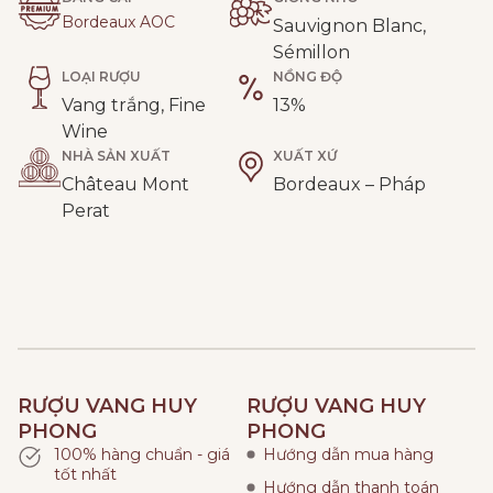
Bordeaux AOC
Sauvignon Blanc,
Sémillon
LOẠI RƯỢU
NỒNG ĐỘ
Vang trắng, Fine
13%
Wine
NHÀ SẢN XUẤT
XUẤT XỨ
Château Mont
Bordeaux – Pháp
Perat
RƯỢU VANG HUY
RƯỢU VANG HUY
PHONG
PHONG
100% hàng chuẩn - giá
Hướng dẫn mua hàng
tốt nhất
Hướng dẫn thanh toán