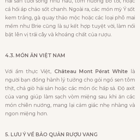
hải sản tươi sống như hàu, tôm nướng bơ tỏi, hoặc
cá hồi áp chảo sốt chanh. Ngoài ra, các món mỳ Ý sốt
kem trắng, gà quay thảo mộc hoặc các loại phô mai
mềm như Brie cũng là sự kết hợp tuyệt vời, làm nổi
bật lên vị trái cây và khoáng chất của rượu.
4.3. MÓN ĂN VIỆT NAM
Với ẩm thực Việt,
Château Mont Pérat White
là
người bạn đồng hành lý tưởng cho gỏi ngó sen tôm
thịt, chả giò hải sản hoặc các món ốc hấp sả. Độ axit
của vang giúp làm sạch vòm miệng sau khi ăn các
món chiên nướng, mang lại cảm giác nhẹ nhàng và
ngon miệng hơn.
5. LƯU Ý VỀ BẢO QUẢN RƯỢU VANG