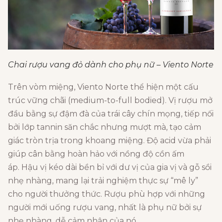
Chai rượu vang đỏ dành cho phụ nữ – Viento Norte
Trên vòm miệng,
Viento Norte
thể hiện một cấu
trúc vững chãi (medium-to-full bodied).
Vị rượu mở
đầu bằng sự đậm đà của trái cây chín mọng,
tiếp nối
bởi lớp tannin săn chắc nhưng mượt mà,
tạo cảm
giác tròn trịa trong khoang miệng.
Độ acid vừa phải
giúp cân bằng hoàn hảo với nồng độ cồn ấm
áp.
Hậu vị kéo dài bền bỉ với dư vị của gia vị và gỗ sồi
nhẹ nhàng,
mang lại trải nghiệm thực sự “mê ly”
cho người thưởng thức. Rượu phù hợp với những
người mới uống rượu vang, nhất là phụ nữ bởi sự
nhẹ nhàng, dễ cảm nhận của nó.