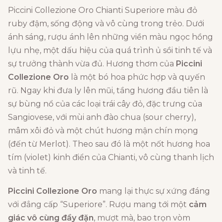
Piccini Collezione Oro Chianti Superiore màu đỏ
ruby đậm, sống động và vô cùng trong trẻo. Dưới
ánh sáng, rượu ánh lên những viền màu ngọc hồng
lựu nhẹ, một dấu hiệu của quá trình ủ sồi tinh tế và
sự trưởng thành vừa đủ. Hương thơm của
Piccini
Collezione Oro
là một bó hoa phức hợp và quyến
rũ. Ngay khi đưa ly lên mũi, tầng hương đầu tiên là
sự bùng nổ của các loại trái cây đỏ, đặc trưng của
Sangiovese, với mùi anh đào chua (sour cherry),
mâm xôi đỏ và một chút hương mận chín mọng
(đến từ Merlot). Theo sau đó là một nốt hương hoa
tím (violet) kinh điển của Chianti, vô cùng thanh lịch
và tinh tế.
Piccini Collezione Oro
mang lại thực sự xứng đáng
với đẳng cấp “Superiore”. Rượu mang tới một
cảm
giác vô cùng đầy đặn
, mượt mà, bao trọn vòm