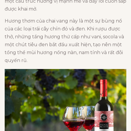
một cấu trúc hương vị mạnh mẽ và đầy lôi cuốn sắp
được khai mở.
Hương thơm của chai vang này là một sự bùng nổ
của các loại trái cây chín đỏ và đen.
Khi rượu được
thở,
những tầng hương thứ cấp như vani,
socola và
một chút tiêu đen bắt đầu xuất hiện,
tạo nên một
tổng thể mùi hương nồng nàn,
nam tính và rất đỗi
quyến rũ.