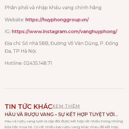
Phân phối và nhập khẩu vang chính hãng
Website:
https://huyphonggroup.vn/
IG:
https://www.instagram.com/vanghuyphong/
Địa chỉ: Số nhà 58B, Đường Võ Văn Dũng, P. Đống
Đa, TP Hà Nội.
Hotline: 02435.148.71
TIN TỨC KHÁC
XEM THÊM
HÀU VÀ RƯỢU VANG – SỰ KẾT HỢP TUYỆT VỜI
Hàu và rượu vang luôn là cặp đôi được kết hợp rất nhiều trong những
CHO NGÀY HÈ
bữa tiệc mùa hè. Có rất nhiều loại rượu vang khác nhau để kết hợp