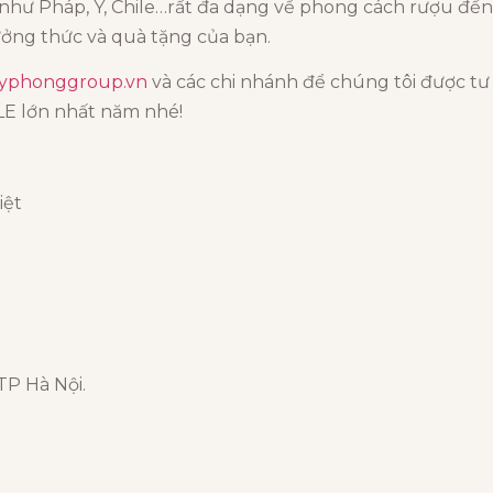
i như Pháp, Ý, Chile…rất đa dạng về phong cách rượu đế
ởng thức và quà tặng của bạn.
yphonggroup.vn
và các chi nhánh để chúng tôi được tư 
LE lớn nhất năm nhé!
iệt
TP Hà Nội.