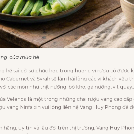
 vang của mùa hè
g hề sai bởi sự phức hợp trong hương vị rượu có được kh
nho Cabernet và Syrah sẽ làm hài lòng các vị khách yêu 
 với các món như thịt nướng, bò kho, gà nướng, vịt quay
a Velenosi là một trong những chai rượu vang cao cấp đươ
u vang Ninfa xin vui lòng liên hệ Vang Huy Phong để đ
hãng, uy tín và lâu đời trên thị trường, Vang Huy Pho