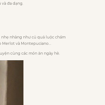
 và đa dạng.
 ăn nhẹ nhàng như củ quả luộc chấm
nho Merlot và Montepuciano…
 quyện cùng các món ăn ngày hè.