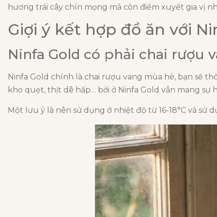
hương trái cây chín mọng mà còn điểm xuyết gia vị 
Giợi ý kết hợp đồ ăn với Ni
Ninfa Gold có phải chai rượu
Ninfa Gold chính là chai rượu vang mùa hè, bạn sẽ t
kho quẹt, thịt dê hấp… bởi ở Ninfa Gold vẫn mang sự 
Một lưu ý là nên sử dụng ở nhiệt độ từ 16-18°C và s