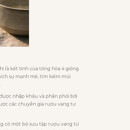
i là kết tinh của tổng hòa 4 giống
thích sự mạnh mẽ, tìm kiếm mùi
…
̣c nhập khẩu và phân phối bởi
ược các chuyên gia rượu vang tư
ng có một bộ sưu tập rượu vang từ