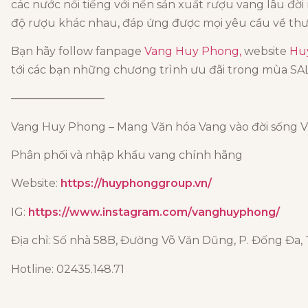
các nước nổi tiếng với nền sản xuất rượu vang lâu đờ
độ rượu khác nhau, đáp ứng được mọi yêu cầu về thư
Bạn hãy follow fanpage
Vang Huy Phong,
website
Hu
tới các bạn những chương trình ưu đãi trong mùa SA
————————–
Vang Huy Phong – Mang Văn hóa Vang vào đời sống V
Phân phối và nhập khẩu vang chính hãng
Website:
https://huyphonggroup.vn/
IG:
https://www.instagram.com/vanghuyphong/
Địa chỉ: Số nhà 58B, Đường Võ Văn Dũng, P. Đống Đa, 
Hotline: 02435.148.71