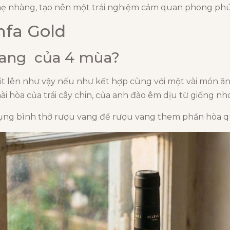
nhẹ nhàng, tạo nên một trải nghiệm cảm quan phong phú
nfa Gold
 vang của 4 mùa?
hốt lên như vậy nếu như kết hợp cùng với một vài món
hài hòa của trái cây chin, của anh đào êm dịu từ giống 
ử dụng bình thở rượu vang để rượu vang them phần hòa