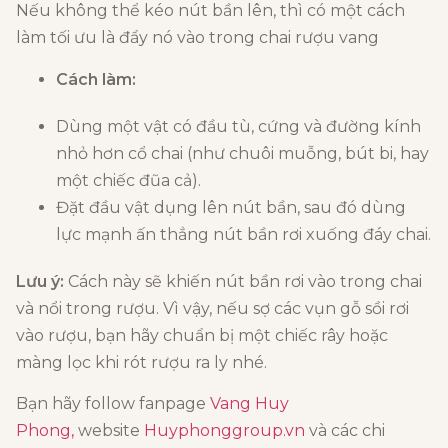
Nếu không thể kéo nút bần lên, thì có một cách
làm tối ưu là đẩy nó vào trong chai rượu vang
Cách làm:
Dùng một vật có đầu tù, cứng và đường kính
nhỏ hơn cổ chai (như chuôi muỗng, bút bi, hay
một chiếc đũa cả).
Đặt đầu vật dụng lên nút bần, sau đó dùng
lực mạnh ấn thẳng nút bần rơi xuống đáy chai.
Lưu ý:
Cách này sẽ khiến nút bần rơi vào trong chai
và nổi trong rượu. Vì vậy, nếu sợ các vụn gỗ sồi rơi
vào rượu, bạn hãy chuẩn bị một chiếc rây hoặc
màng lọc khi rót rượu ra ly nhé.
Bạn hãy follow fanpage
Vang Huy
Phong,
website
Huyphonggroup.vn
và các chi