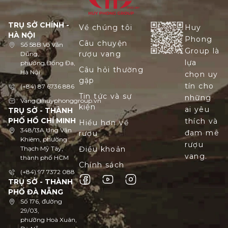
TRỤ SỞ CHÍNH -
Về chúng tôi
Huy
HÀ NỘI
Phong
Câu chuyện
Số 58B Võ Văn
Group là
rượu vang
Dũng,
lựa
phường Đống Đa,
Câu hỏi thường
Hà Nội
chọn uy
gặp
tín cho
(+84) 87 6736 886
Tin tức và sự
những
Vang@huyphonggroup.vn
kiện
ai yêu
TRỤ SỞ - THÀNH
PHỐ HỒ CHÍ MINH
thích và
Hiểu hơn về
348/13A Ung Văn
đam mê
rượu
Khiêm, phường
rượu
Thạch Mỹ Tây,
Điều khoản
vang.
thành phố HCM
Chính sách
(+84) 97 7372 088
TRỤ SỞ - THÀNH
PHỐ ĐÀ NẴNG
Số 176, đường
29/03,
phường Hoà Xuân,