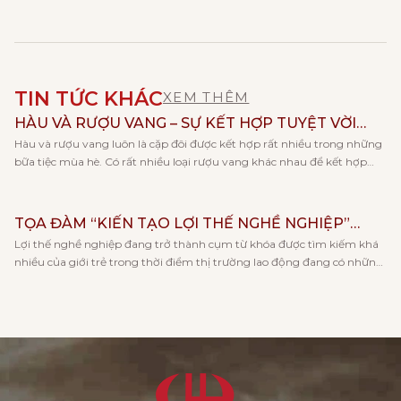
TIN TỨC KHÁC
XEM THÊM
HÀU VÀ RƯỢU VANG – SỰ KẾT HỢP TUYỆT VỜI
Hàu và rượu vang luôn là cặp đôi được kết hợp rất nhiều trong những
CHO NGÀY HÈ
bữa tiệc mùa hè. Có rất nhiều loại rượu vang khác nhau để kết hợp
cùng với hàu, và mỗi loại rượu lại đem tới cho bạn những trải nghiệm
hương vị khác nhau. Cùng Vang Huy Phong khám phá […]
TỌA ĐÀM “KIẾN TẠO LỢI THẾ NGHỀ NGHIỆP”
Lợi thế nghề nghiệp đang trở thành cụm từ khóa được tìm kiếm khá
CÙNG KHOA KẾ TOÁN – TRƯỜNG ĐẠI HỌC KINH
nhiều của giới trẻ trong thời điểm thị trường lao động đang có những
TẾ, ĐHQGHN
thay đổi rõ rệt về xu hướng việc làm và khả năng cạnh tranh khi tham
gia tham tìm việc làm. Và đó cũng là lý do […]