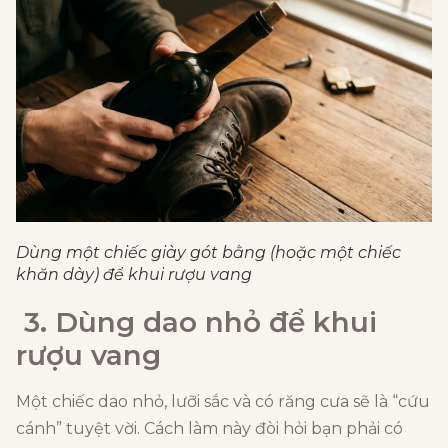
Dùng một chiếc giày gót bằng (hoặc một chiếc
khăn dày) để khui rượu vang
3. Dùng dao
nhỏ
để khui
rượu vang
Một chiếc dao nhỏ, lưỡi sắc và có răng cưa sẽ là “cứu
cánh” tuyệt vời. Cách làm này đòi hỏi bạn phải có