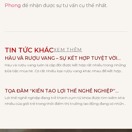
Phong
để nhận được sự tư vấn cụ thể nhất.
TIN TỨC KHÁC
XEM THÊM
HÀU VÀ RƯỢU VANG – SỰ KẾT HỢP TUYỆT VỜI
Hàu và rượu vang luôn là cặp đôi được kết hợp rất nhiều trong những
CHO NGÀY HÈ
bữa tiệc mùa hè. Có rất nhiều loại rượu vang khác nhau để kết hợp
cùng với hàu, và mỗi loại rượu lại đem tới cho bạn những trải nghiệm
hương vị khác nhau. Cùng Vang Huy Phong khám phá […]
TỌA ĐÀM “KIẾN TẠO LỢI THẾ NGHỀ NGHIỆP”
Lợi thế nghề nghiệp đang trở thành cụm từ khóa được tìm kiếm khá
CÙNG KHOA KẾ TOÁN – TRƯỜNG ĐẠI HỌC KINH
nhiều của giới trẻ trong thời điểm thị trường lao động đang có những
TẾ, ĐHQGHN
thay đổi rõ rệt về xu hướng việc làm và khả năng cạnh tranh khi tham
gia tham tìm việc làm. Và đó cũng là lý do […]