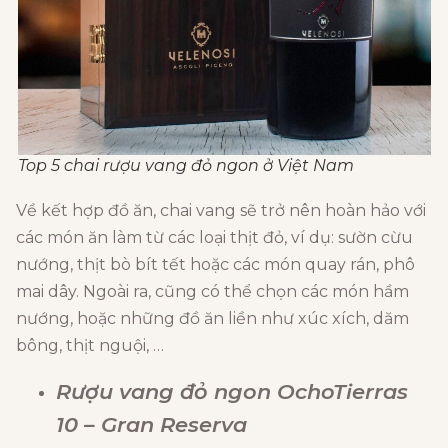
Top 5 chai rượu vang đỏ ngon ở Việt Nam
Về kết hợp đồ ăn, chai vang sẽ trở nên hoàn hảo với
các món ăn làm từ các loại thịt đỏ, ví dụ: sườn cừu
nướng, thịt bò bít tết hoặc các món quay rán, phô
mai dây. Ngoài ra, cũng có thể chọn các món hầm
nướng, hoặc những đồ ăn liền như xúc xích, dăm
bông, thịt nguội, …
Rượu vang đỏ ngon OchoTierras
10 – Gran Reserva