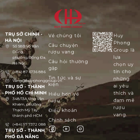
TRỤ SỞ CHÍNH -
Về chúng tôi
Huy
HÀ NỘI
Phong
Câu chuyện
Số 58B Võ Văn
Group là
rượu vang
Dũng,
lựa
phường Đống Đa,
Câu hỏi thường
Hà Nội
chọn uy
gặp
tín cho
(+84) 87 6736 886
Tin tức và sự
những
Vang@huyphonggroup.vn
kiện
ai yêu
TRỤ SỞ - THÀNH
PHỐ HỒ CHÍ MINH
thích và
Hiểu hơn về
348/13A Ung Văn
đam mê
rượu
Khiêm, phường
rượu
Thạch Mỹ Tây,
Điều khoản
vang.
thành phố HCM
Chính sách
(+84) 97 7372 088
TRỤ SỞ - THÀNH
PHỐ ĐÀ NẴNG