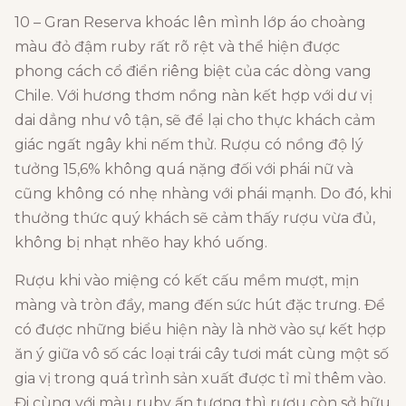
10 – Gran Reserva khoác lên mình lớp áo choàng
màu đỏ đậm ruby rất rõ rệt và thể hiện được
phong cách cổ điển riêng biệt của các dòng vang
Chile. Với hương thơm nồng nàn kết hợp với dư vị
dai dẳng như vô tận, sẽ để lại cho thực khách cảm
giác ngất ngây khi nếm thử. Rượu có nồng độ lý
tưởng 15,6% không quá nặng đối với phái nữ và
cũng không có nhẹ nhàng với phái mạnh. Do đó, khi
thưởng thức quý khách sẽ cảm thấy rượu vừa đủ,
không bị nhạt nhẽo hay khó uống.
Rượu khi vào miệng có kết cấu mềm mượt, mịn
màng và tròn đầy, mang đến sức hút đặc trưng. Để
có được những biểu hiện này là nhờ vào sự kết hợp
ăn ý giữa vô số các loại trái cây tươi mát cùng một số
gia vị trong quá trình sản xuất được tỉ mỉ thêm vào.
Đi cùng với màu ruby ấn tượng thì rượu còn sở hữu