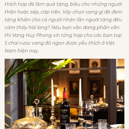
thích hợp để làm quà tặng, biếu cho những người
thân hoặc sếp, cấp trên. Vậy chọn vang gì để đem
tặng khiến cho cả người nhận lẫn người tặng đều
cảm thấy hài lòng? Nếu bạn vẫn đang phân vân
thì Vang Huy Phong xin tổng hợp cho các bạn top
5 chai rượu vang đỏ ngon được yêu thích ở Việt
Nam hiện nay.