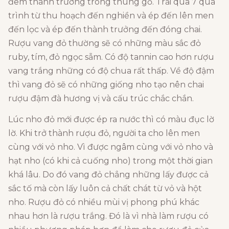
đem thành trưởng trong thùng gỗ. Trải qua 7 quá
trình từ thu hoạch đến nghiền và ép đến lên men
đến lọc và ép đến thành trưởng đến đóng chai.
Rượu vang đỏ thường sẽ có những màu sắc đỏ
ruby, tím, đỏ ngọc sẫm. Có độ tannin cao hơn rượu
vang trắng những có độ chua rất thấp. Về độ đậm
thì vang đỏ sẽ có những giống nho tạo nên chai
rượu đậm đà hương vị và cấu trúc chắc chắn.
Lúc nho đỏ mới được ép ra nước thì có màu đục lờ
lờ. Khi trở thành rượu đỏ, người ta cho lên men
cùng với vỏ nho. Vì được ngâm cùng với vỏ nho và
hạt nho (có khi cả cuống nho) trong một thời gian
khá lâu. Do đó vang đỏ chẳng những lấy được cả
sắc tố mà còn lấy luôn cả chất chát từ vỏ và hột
nho. Rượu đỏ có nhiều mùi vị phong phú khác
nhau hơn là rượu trắng. Đó là vì nhà làm rượu có