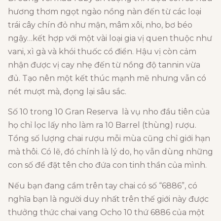
hương thơm ngọt ngào nồng nàn đến từ các loại
trái cây chín đỏ như mận, mâm xôi, nho, bơ béo
ngậy…kết hợp với một vài loại gia vị quen thuộc như
vani, xì gà và khói thuốc cổ điển. Hậu vị còn cảm
nhận được vị cay nhẹ đến từ nồng độ tannin vừa
đủ. Tạo nên một kết thúc mạnh mẽ nhưng vẫn có
nét mượt mà, đọng lại sâu sắc.
Số 10 trong 10 Gran Reserva là vụ nho đầu tiên của
họ chỉ lọc lấy nho làm ra 10 Barrel (thùng) rượu.
Tổng số lượng chai rượu mỗi mùa cũng chỉ giới hạn
mà thôi. Có lẽ, đó chính là lý do, họ vẫn dùng những
con số để đặt tên cho đứa con tinh thần của mình.
Nếu bạn đang cầm trên tay chai có số “6886”, có
nghĩa bạn là người duy nhất trên thế giới này được
thưởng thức chai vang Ocho 10 thứ 6886 của một