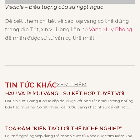
Visciole – Biểu tượng của sự ngọt ngào
Để biết thêm chi tiết về các loại vang có thể dùng
trong dịp Tết, xin vui lòng liên hệ
Vang Huy Phong
để nhận được sự tư vấn cụ thể nhất.
TIN TỨC KHÁC
XEM THÊM
HÀU VÀ RƯỢU VANG – SỰ KẾT HỢP TUYỆT VỜI
Hàu và rượu vang luôn là cặp đôi được kết hợp rất nhiều trong những
CHO NGÀY HÈ
bữa tiệc mùa hè. Có rất nhiều loại rượu vang khác nhau để kết hợp
cùng với hàu, và mỗi loại rượu lại đem tới cho bạn những trải nghiệm
hương vị khác nhau. Cùng Vang Huy Phong khám phá […]
TỌA ĐÀM “KIẾN TẠO LỢI THẾ NGHỀ NGHIỆP”
Lợi thế nghề nghiệp đang trở thành cụm từ khóa được tìm kiếm khá
CÙNG KHOA KẾ TOÁN – TRƯỜNG ĐẠI HỌC KINH