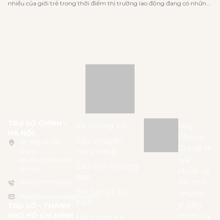
nhiều của giới trẻ trong thời điểm thị trường lao động đang có những
TẾ, ĐHQGHN
thay đổi rõ rệt về xu hướng việc làm và khả năng cạnh tranh khi tham
gia tham tìm việc làm. Và đó cũng là lý do […]
TRỤ SỞ CHÍNH -
Về chúng tôi
Huy
HÀ NỘI
Phong
Câu chuyện
Số 58B Võ Văn
Group là
rượu vang
Dũng,
lựa
phường Đống Đa,
Câu hỏi thường
Hà Nội
chọn uy
gặp
tín cho
(+84) 87 6736 886
Tin tức và sự
những
Vang@huyphonggroup.vn
kiện
ai yêu
TRỤ SỞ - THÀNH
PHỐ HỒ CHÍ MINH
thích và
Hiểu hơn về