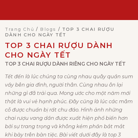
Trang Chủ
/
Blogs
/
TOP 3 CHAI RƯỢU
DÀNH CHO NGÀY TẾT
TOP 3 CHAI RƯỢU DÀNH
CHO NGÀY TẾT
TOP 3 CHAI RƯỢU DÀNH RIÊNG CHO NGÀY TẾT
Tết đến là lúc chúng ta cùng nhau quây quần sum
vầy bên gia đình, người thân. Cùng nhau ôn lại
những gì đã trải qua. Mong ước cho một năm mới
thật là vui vẻ hạnh phúc. Đây cũng là lúc các mâm
cỗ được chuẩn bị rất chu đáo. Hình ảnh những
chai rượu vang dần được xuất hiện phổ biến hơn
bởi sự trang trọng và không kém phần bắt mắt
khi bày trên bàn tiệc. Bài viết dưới đây là top 3