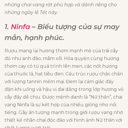
những chai vang rất phù hợp và dành riêng cho
những ngày lễ Tết này.
1.
Ninfa
– Biểu tượng của sự may
mắn, hạnh phúc.
Rượu mang lại hương thơm mạnh mẽ của trái cây
đỏ như anh đào, mâm xôi. Hòa quyện cùng hương
thơm cay có từ quá trình lên men, các nốt hương
của thuốc lá, hạt tiêu đen. Cấu trúc rượu chắc chắn
với lượng tannin mềm mại. Đem lại cảm giác đầy
đặn khi uống và hậu vị dai dẳng trong lớp hương vỏ
cây đầy dễ chịu. Được mệnh danh là “Nữ thần’’, chai
vang Ninfa là sự kết hợp của nhiều giống nho nổi
tiếng. Gây ấn tượng mạnh trong giới rượu vang nhờ
thiết kế nhãn chai độc đáo với hình ảnh Nữ thần với
chất lượng vượt trội.