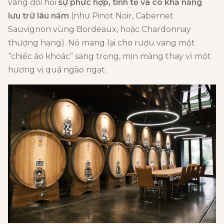
vang đòi hỏi
sự phức hợp, tinh tế và có khả năng
lưu trữ lâu năm
(như Pinot Noir, Cabernet
Sauvignon vùng Bordeaux, hoặc Chardonnay
thượng hạng). Nó mang lại cho rượu vang một
“chiếc áo khoác” sang trọng, mịn màng thay vì một
hương vị quá ngào ngạt.