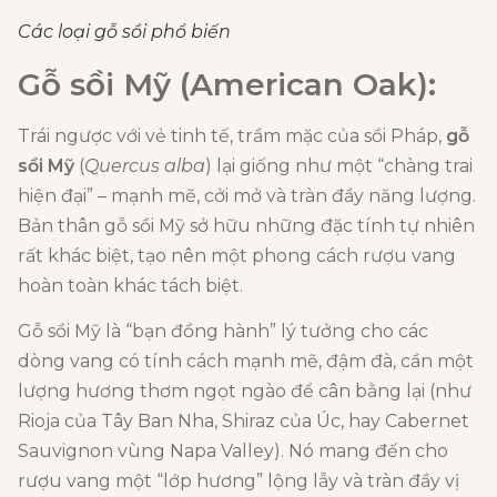
Các loại gỗ sồi phổ biến
Gỗ sồi Mỹ (American Oak):
Trái ngược với vẻ tinh tế, trầm mặc của sồi Pháp,
gỗ
sồi Mỹ
(
Quercus alba
) lại giống như một “chàng trai
hiện đại” – mạnh mẽ, cởi mở và tràn đầy năng lượng.
Bản thân gỗ sồi Mỹ sở hữu những đặc tính tự nhiên
rất khác biệt, tạo nên một phong cách rượu vang
hoàn toàn khác tách biệt.
Gỗ sồi Mỹ là “bạn đồng hành” lý tưởng cho các
dòng vang có tính cách mạnh mẽ, đậm đà, cần một
lượng hương thơm ngọt ngào để cân bằng lại (như
Rioja của Tây Ban Nha, Shiraz của Úc, hay Cabernet
Sauvignon vùng Napa Valley). Nó mang đến cho
rượu vang một “lớp hương” lộng lẫy và tràn đầy vị