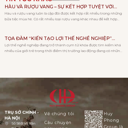
HÀU VÀ RƯỢU VANG – SỰ KẾT HỢP TUYỆT VỜI
Hàu và rượu vang luôn là cặp đôi được kết hợp rất nhiều trong những
CHO NGÀY HÈ
bữa tiệc mùa hè. Có rất nhiều loại rượu vang khác nhau để kết hợp
cùng với hàu, và mỗi loại rượu lại đem tới cho bạn những trải nghiệm
hương vị khác nhau. Cùng Vang Huy Phong khám phá […]
TỌA ĐÀM “KIẾN TẠO LỢI THẾ NGHỀ NGHIỆP”
Lợi thế nghề nghiệp đang trở thành cụm từ khóa được tìm kiếm khá
CÙNG KHOA KẾ TOÁN – TRƯỜNG ĐẠI HỌC KINH
nhiều của giới trẻ trong thời điểm thị trường lao động đang có những
TẾ, ĐHQGHN
thay đổi rõ rệt về xu hướng việc làm và khả năng cạnh tranh khi tham
gia tham tìm việc làm. Và đó cũng là lý do […]
TRỤ SỞ CHÍNH -
Về chúng tôi
Huy
HÀ NỘI
Phong
Câu chuyện
Số 58B Võ Văn
Group là