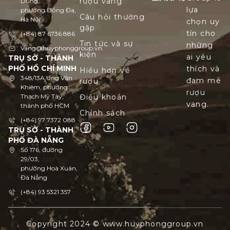
rượu vang
Dũng,
lựa
phường Đống Đa,
Câu hỏi thường
Hà Nội
chọn uy
gặp
tín cho
(+84) 87 6736 886
Tin tức và sự
những
Vang@huyphonggroup.vn
kiện
ai yêu
TRỤ SỞ - THÀNH
PHỐ HỒ CHÍ MINH
thích và
Hiểu hơn về
348/13A Ung Văn
đam mê
rượu
Khiêm, phường
rượu
Thạch Mỹ Tây,
Điều khoản
vang.
thành phố HCM
Chính sách
(+84) 97 7372 088
TRỤ SỞ - THÀNH
PHỐ ĐÀ NẴNG
Số 176, đường
29/03,
phường Hoà Xuân,
Đà Nẵng
(+84) 93 5321 357
Copyright 2024 © www.huyphonggroup.vn