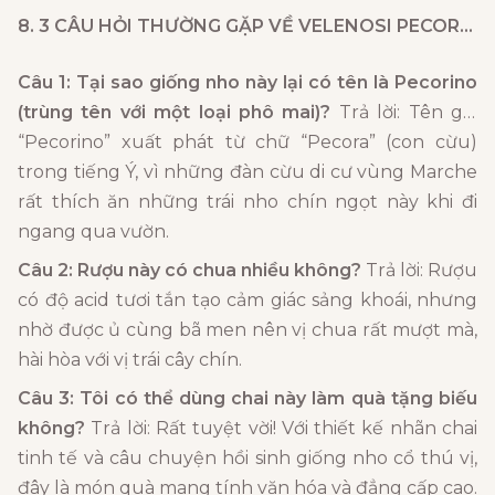
8. 3 CÂU HỎI THƯỜNG GẶP VỀ
VELENOSI PECORINO
Câu 1: Tại sao giống nho này lại có tên là Pecorino
(trùng tên với một loại phô mai)?
Trả lời: Tên gọi
“Pecorino” xuất phát từ chữ “Pecora” (con cừu)
trong tiếng Ý, vì những đàn cừu di cư vùng Marche
rất thích ăn những trái nho chín ngọt này khi đi
ngang qua vườn.
Câu 2: Rượu này có chua nhiều không?
Trả lời: Rượu
có độ acid tươi tắn tạo cảm giác sảng khoái, nhưng
nhờ được ủ cùng bã men nên vị chua rất mượt mà,
hài hòa với vị trái cây chín.
Câu 3: Tôi có thể dùng chai này làm quà tặng biếu
không?
Trả lời: Rất tuyệt vời! Với thiết kế nhãn chai
tinh tế và câu chuyện hồi sinh giống nho cổ thú vị,
đây là món quà mang tính văn hóa và đẳng cấp cao.