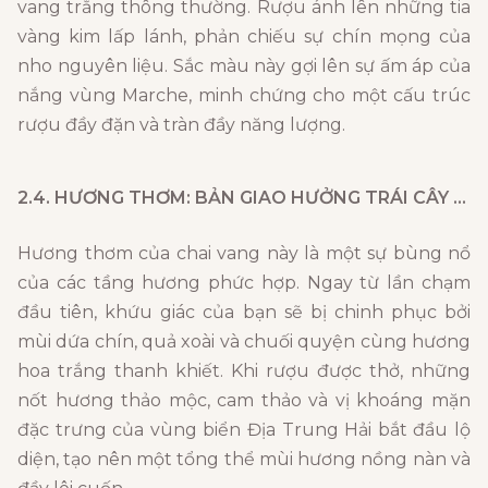
vang trắng thông thường. Rượu ánh lên những tia
vàng kim lấp lánh, phản chiếu sự chín mọng của
nho nguyên liệu. Sắc màu này gợi lên sự ấm áp của
nắng vùng Marche, minh chứng cho một cấu trúc
rượu đầy đặn và tràn đầy năng lượng.
2.4. HƯƠNG THƠM: BẢN GIAO HƯỞNG TRÁI CÂY NHIỆT ĐỚI VÀ KHOÁNG CHẤT
Hương thơm của chai vang này là một sự bùng nổ
của các tầng hương phức hợp. Ngay từ lần chạm
đầu tiên, khứu giác của bạn sẽ bị chinh phục bởi
mùi dứa chín, quả xoài và chuối quyện cùng hương
hoa trắng thanh khiết. Khi rượu được thở, những
nốt hương thảo mộc, cam thảo và vị khoáng mặn
đặc trưng của vùng biển Địa Trung Hải bắt đầu lộ
diện, tạo nên một tổng thể mùi hương nồng nàn và