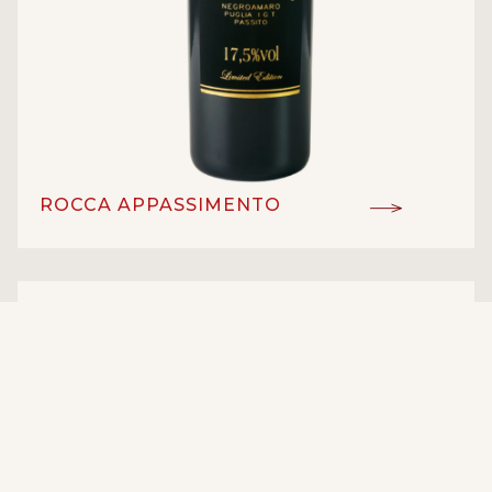
ROCCA APPASSIMENTO
IGT
ĐẲNG CẤP:
Negroamaro
GIỐNG NHO:
VANG Ý
Vang đỏ
LOẠI RƯỢU:
17.5%
NỒNG ĐỘ:
Angelo Rocca&Figli
NHÀ SẢN XUẤT:
Puglia - Ý
XUẤT XỨ: