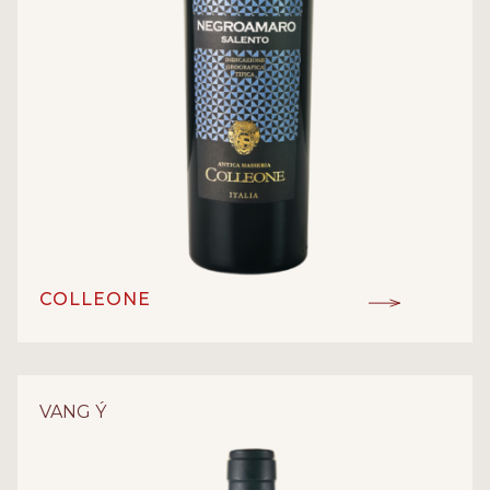
COLLEONE
IGT
ĐẲNG CẤP:
Negroamaro
GIỐNG NHO:
VANG Ý
Vang đỏ
LOẠI RƯỢU:
13%
NỒNG ĐỘ:
Angelo Rocca&Figli
NHÀ SẢN XUẤT:
Puglia - Ý
XUẤT XỨ: