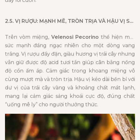
đầy lôi cuốn.
2.5. VỊ RƯỢU: MẠNH MẼ, TRÒN TRỊA VÀ HẬU VỊ SÂU LẮNG
Trên vòm miệng,
Velenosi Pecorino
thể hiện một
sức mạnh đáng ngạc nhiên cho một dòng vang
trắng. Vị rượu đầy đặn, giàu hương vị trái cây nhưng
vẫn giữ được độ acid tươi tắn giúp cân bằng nồng
độ cồn ấm áp. Cảm giác trong khoang miệng vô
cùng mượt mà và tròn trịa. Hậu vị kéo dài bền bỉ với
dư vị của trái cây vàng và khoáng chất mát lạnh,
mang lại cảm giác sảng khoái cực độ, đúng chất
“uống mê ly” cho người thưởng thức.