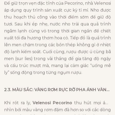
Để giữ trọn vẹn đặc tính của Pecorino, nhà Velenosi
áp dụng quy trình sản xuất cực kỳ tỉ mỉ. Nho được
thu hoạch thủ công vào thời điểm sớm để giữ độ
tươi. Sau khi ép nhẹ, nước nho trải qua quá trình
ngâm lạnh cùng vỏ trong thời gian ngắn để chiết
xuất tối đa hương thơm hoa cỏ. Tiếp đó là quá trình
lên men chậm trong các bồn thép không gỉ ở nhiệt
độ lạnh kiểm soát. Cuối cùng, rượu được ủ cùng bã
men (sur lies) trong vài tháng để gia tăng độ ngậy
và cấu trúc mượt mà, mang lại cảm giác “uống mê
ly” sống động trong từng ngụm rượu.
2.3. MÀU SẮC: VÀNG RƠM RỰC RỠ PHA ÁNH VÀNG KIM
Khi rót ra ly,
Velenosi Pecorino
thu hút mọi ánh
nhìn bởi màu vàng rơm đậm đà hơn so với các dòng