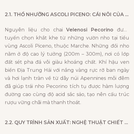
2.1. THỔ NHƯỠNG ASCOLI PICENO: CÁI NÔI CỦA GIỐNG NHO QUÝ
Nguyên liệu cho chai
Velenosi Pecorino
được
tuyển chọn khắt khe từ những vườn nho tại tiểu
vùng Ascoli Piceno, thuộc Marche. Những đồi nho
nằm ở độ cao lý tưởng (200m – 300m), nơi có lớp
đất sét pha đá vôi giàu khoáng chất. Khí hậu ven
biển Địa Trung Hải với nắng vàng rực rỡ ban ngày
và hơi lạnh tràn về từ dãy núi Apennines mỗi đêm
đã giúp trái nho Pecorino tích tụ được hàm lượng
đường cao cùng độ acid sắc sảo, tạo nên cấu trúc
rượu vững chãi mà thanh thoát.
2.2. QUY TRÌNH SẢN XUẤT: NGHỆ THUẬT CHIẾT XUẤT HƯƠNG THƠM