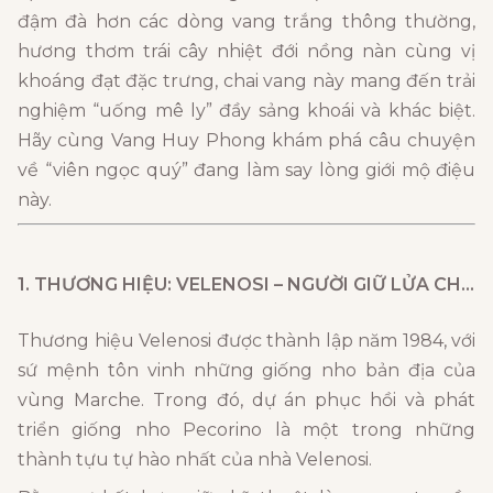
đậm đà hơn các dòng vang trắng thông thường,
hương thơm trái cây nhiệt đới nồng nàn cùng vị
khoáng đạt đặc trưng, chai vang này mang đến trải
nghiệm “uống mê ly” đầy sảng khoái và khác biệt.
Hãy cùng Vang Huy Phong khám phá câu chuyện
về “viên ngọc quý” đang làm say lòng giới mộ điệu
này.
1. THƯƠNG HIỆU: VELENOSI – NGƯỜI GIỮ LỬA CHO NHỮNG GIÁ TRỊ BẢN ĐỊA
Thương hiệu Velenosi được thành lập năm 1984, với
sứ mệnh tôn vinh những giống nho bản địa của
vùng Marche. Trong đó, dự án phục hồi và phát
triển giống nho Pecorino là một trong những
thành tựu tự hào nhất của nhà Velenosi.