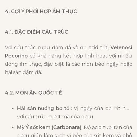
4. GỢI Ý PHỐI HỢP ẨM THỰC
4.1. ĐẶC ĐIỂM CẤU TRÚC
Với cấu trúc rượu đậm đà và độ acid tốt,
Velenosi
Pecorino
có khả năng kết hợp linh hoạt với nhiều
dòng ẩm thực, đặc biệt là các món béo ngậy hoặc
hải sản đậm đà.
4.2. MÓN ĂN QUỐC TẾ
Hải sản nướng bơ tỏi:
Vị ngậy của bơ rất hợp
với cấu trúc mượt mà của rượu.
Mỳ Ý sốt kem (Carbonara):
Độ acid tươi tắn của
rượu giúp làm sạch vị béo của sốt kem và phô