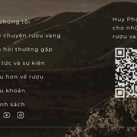
Quy trình chế tác
Torri D’
Hai giống nho được thu hoạ
Huy Pho
chúng tôi
lên men riêng biệt trong c
cho nh
quá trình lên men sơ cấp, c
u chuyện rượu vang
rượu va
tỷ lệ vàng để tạo ra sự h
 hỏi thường gặp
chính là quá trình ủ lâu d
Torri D’Oro Cabernet Mer
 tức và sự kiện
của Cabernet và gia tăng th
Merlot, tạo nên một tổng t
u hơn về rượu
ều khoản
2.3. MÀU SẮC
ính sách
Khi rót ra ly,
Torri D’Oro Ca
màu đỏ Ruby thẫm, rực rỡ 
nhưng có độ đậm đặc cao, p
sắc màu của sự trẻ trun