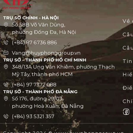
TRỤ SỞ CHÍNH - HÀ NỘI
Về 
Số 58B Võ Văn Dũng,
phường Đống Đa, Hà Nội
Câ
(+84) 87 6736 886
Câu
Vang@huyphonggroup.vn
TRỤ SỞ - THÀNH PHỐ HỒ CHÍ MINH
Tin
348/13A Ung Văn Khiêm, phường Thạch
Mỹ Tây, thành phố HCM
Hiể
(+84) 97 7372 088
Đi
TRỤ SỞ - THÀNH PHỐ ĐÀ NẴNG
Số 176, đường 29/03,
Ch
phường Hoà Xuân, Đà Nẵng
(+84) 93 5321 357