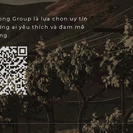
Oro Cabernet Merlot
là một hành trình cực kỳ tỉ mỉ.
ch thủ công vào thời điểm chín mọng nhất và được
ng Group là lựa chọn uy tín
ác thùng thép không gỉ ở nhiệt độ kiểm soát. Sau
ững ai yêu thích và đam mê
ác chuyên gia làm vang sẽ tiến hành phối trộn theo
ng.
ài hòa nhất. Điểm nhấn làm nên đẳng cấp của rượu
ài trong các thùng gỗ sồi. Thời gian này giúp rượu
lot
ổn định cấu trúc, làm mềm các tannin thô ráp
êm các nốt hương gia vị, vani tinh tế từ gỗ sồi cho
hể mượt mà trước khi đóng chai.
bernet Merlot
ngay lập tức gây ấn tượng mạnh với
và vô cùng sâu lắng. Màu sắc của rượu trong trẻo
hản chiếu những ánh tím huyền bí ở rìa ly. Đây là
g nhưng mang đầy quyền năng, hứa hẹn một hành