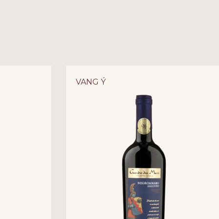
T MERLOT: SỰ PHỐI TRỘN HOÀN HẢO
” VANG ĐỎ
ó những bản phối trộn đã trở thành kinh điển, và sự
uvignon cùng Merlot chính là minh chứng rõ nét
VANG Ý
 D’Oro Cabernet Merlot
là một tuyệt phẩm đến từ
ân làm vang đã khéo léo kết hợp sức mạnh quyền
m mại, quyến rũ của Merlot. Không chỉ mang trong
Puglia nắng cháy, chai vang này còn là hiện thân
và trải nghiệm vị giác đầy sảng khoái. Hãy cùng Vang
trình hương vị đầy mê hoặc bên trong chai rượu
1. THƯƠNG HIỆU: TORRI D’ORO – BIỂU TƯỢNG CỦA NHỮNG “TÒA THÁP VÀNG” XỨ PUGLIA