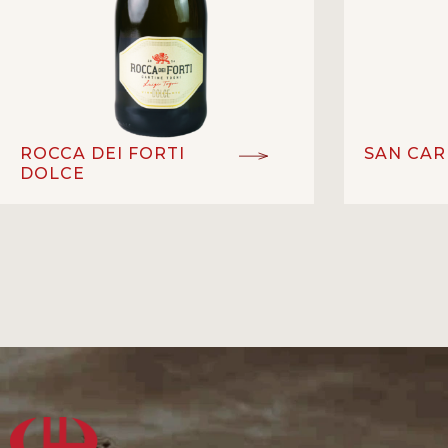
ROCCA DEI FORTI
SAN CAR
DOLCE
Malvasia, Moscato Canelli
D
GIỐNG NHO:
ĐẲNG CẤP:
Vang sủi
LOẠI RƯỢU:
GIỐNG NHO:
9.5%
V
NỒNG ĐỘ:
LOẠI RƯỢU:
Togni
1
NHÀ SẢN XUẤT:
NỒNG ĐỘ:
Marche – Ý
XUẤT XỨ:
NHÀ SẢN XU
Pi
XUẤT XỨ: