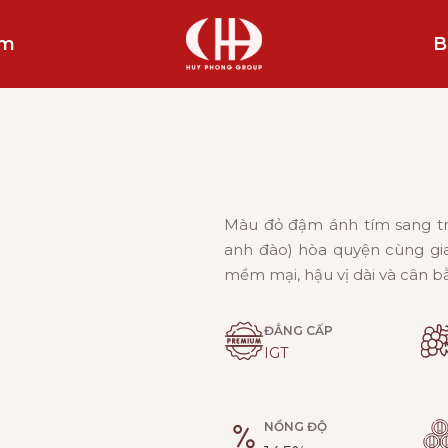
ẩm
B
Màu đỏ đậm ánh tím sang tr
anh đào) hòa quyện cùng gia 
mềm mại, hậu vị dài và cân b
ĐẲNG CẤP
IGT
NỒNG ĐỘ