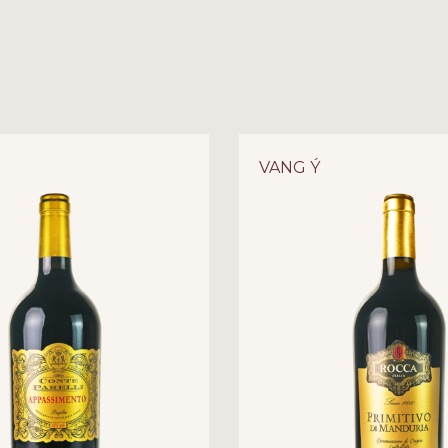
TORRI D’ORO CABERNE
GIỮA HAI “ÔNG HOÀNG
Trong thế giới rượu vang, c
kết hợp giữa Cabernet Sa
VANG Ý
nhất. Chai rượu vang
Torri
nước Ý, nơi những nghệ nh
uy của Cabernet với sự mề
mình hơi thở của vùng đất 
của sự sang trọng, hiện đại 
Huy Phong khám phá hành 
vang đỏ đẳng cấp này.