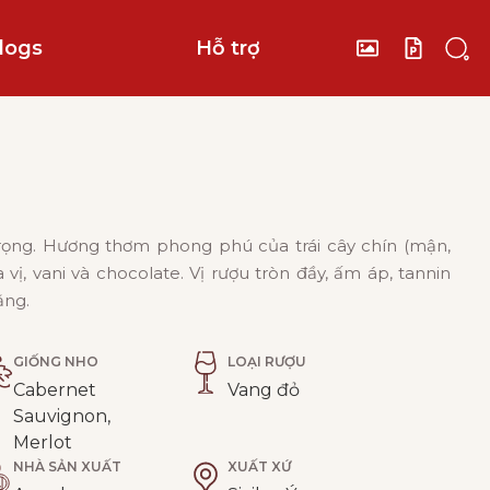
logs
Hỗ trợ
ọng. Hương thơm phong phú của trái cây chín (mận,
vị, vani và chocolate. Vị rượu tròn đầy, ấm áp, tannin
ằng.
GIỐNG NHO
LOẠI RƯỢU
Cabernet
Vang đỏ
Sauvignon,
Merlot
NHÀ SẢN XUẤT
XUẤT XỨ