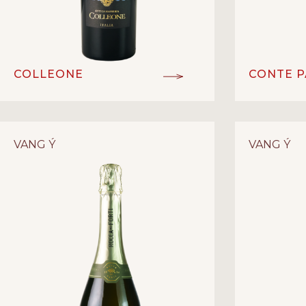
COLLEONE
CONTE P
IGT
I
ĐẲNG CẤP:
ĐẲNG CẤP:
Negroamaro
GIỐNG NHO:
GIỐNG NHO:
VANG Ý
VANG Ý
Vang đỏ
V
LOẠI RƯỢU:
LOẠI RƯỢU:
13%
1
NỒNG ĐỘ:
NỒNG ĐỘ:
Angelo Rocca&Figli
NHÀ SẢN XUẤT:
NHÀ SẢN XU
Puglia - Ý
Pug
XUẤT XỨ:
XUẤT XỨ: