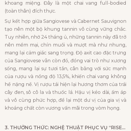
khoang miệng. Đây là một chai vang full-bodied
(toàn thân) đích thực.
Sự kết hợp giữa Sangiovese và Cabernet Sauvignon
tạo nên một bộ khung tannin vô cùng vững chắc.
Tuy nhiên, nhờ 24 tháng ủ, những tannin này đã trở
nên mềm mại, chín muồi và mượt mà như nhung,
mang lại cảm giác sang trọng. Độ axit cao đặc trưng
của Sangiovese vẫn còn đó, đóng vai trò như xương
sống, mang lại sự tươi tắn, cân bằng với sức mạnh
của rượu và nồng độ 13,5%, khiến chai vang không
hề nặng nề. Vị rượu tái hiện lại hương thơm của trái
cây đen, sô cô la và thuốc lá. Hậu vị kéo dài, ấm áp
và vô cùng phức hợp, để lại một dư vị của gia vị và
khoáng chất còn vương vấn mãi trong vòm họng.
3. THƯỞNG THỨC: NGHỆ THUẬT PHỤC VỤ “RISERVA”