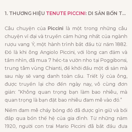
1. THƯƠNG HIỆU
TENUTE PICCINI
: DI SẢN BỐN THẾ HỆ VÀ NIỀM ĐAM MÊ BẤT TẬN
Câu chuyện của
Piccini
là một trong những câu
chuyện vĩ đại và truyền cảm hứng nhất của ngành
rượu vang Ý, một hành trình bắt đầu từ năm 1882.
Đó là khi ông Angiolo Piccini, với lòng can đảm và
tầm nhìn, đã mua 7 héc-ta vườn nho tại Poggibonsi,
trung tâm vùng Chianti, để khởi đầu một di sản mà
sau này sẽ vang danh toàn cầu. Triết lý của ông,
được truyền lại cho đến ngày nay, vô cùng đơn
giản: “Không quan trọng bạn làm bao nhiêu, mà
quan trọng là bạn đặt bao nhiêu đam mê vào đó.”
Niềm đam mê cháy bỏng đó đã được gìn giữ và bồi
đắp qua bốn thế hệ của gia đình. Từ những năm
1920, người con trai Mario Piccini đã bắt đầu đưa