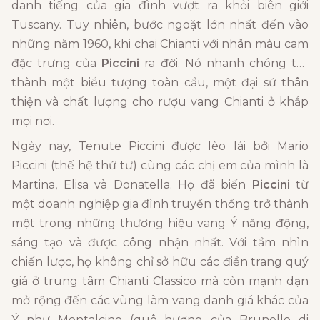
danh tiếng của gia đình vượt ra khỏi biên giới
Tuscany. Tuy nhiên, bước ngoặt lớn nhất đến vào
những năm 1960, khi chai Chianti với nhãn màu cam
đặc trưng của
Piccini
ra đời. Nó nhanh chóng trở
thành một biểu tượng toàn cầu, một đại sứ thân
thiện và chất lượng cho rượu vang Chianti ở khắp
mọi nơi.
Ngày nay, Tenute Piccini được lèo lái bởi Mario
Piccini (thế hệ thứ tư) cùng các chị em của mình là
Martina, Elisa và Donatella. Họ đã biến
Piccini
từ
một doanh nghiệp gia đình truyền thống trở thành
một trong những thương hiệu vang Ý năng động,
sáng tạo và được công nhận nhất. Với tầm nhìn
chiến lược, họ không chỉ sở hữu các điền trang quý
giá ở trung tâm Chianti Classico mà còn mạnh dạn
mở rộng đến các vùng làm vang danh giá khác của
Ý như Montalcino (quê hương của Brunello di