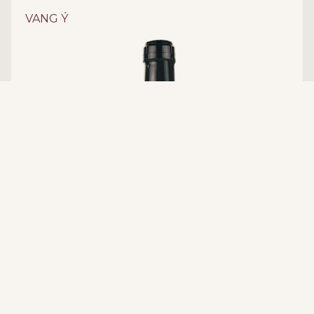
Chardonnay
GIỐNG NHO:
VANG Ý
Vang trắng
LOẠI RƯỢU:
13%
NỒNG ĐỘ:
Angelo Rocca&Figli
NHÀ SẢN XUẤT:
Piemonte - Ý
XUẤT XỨ: