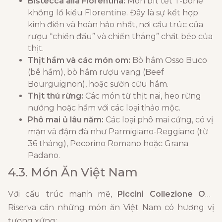
Bistecca alla Fiorentina:
Món bít tết T-bone
khổng lồ kiểu Florentine. Đây là sự kết hợp
kinh điển và hoàn hảo nhất, nơi cấu trúc của
rượu “chiến đấu” và chiến thắng” chất béo của
thịt.
Thịt hầm và các món om:
Bò hầm Osso Buco
(bê hầm), bò hầm rượu vang (Beef
Bourguignon), hoặc sườn cừu hầm.
Thịt thú rừng:
Các món từ thịt nai, heo rừng
nướng hoặc hầm với các loại thảo mộc.
Phô mai ủ lâu năm:
Các loại phô mai cứng, có vị
mặn và đậm đà như Parmigiano-Reggiano (từ
36 tháng), Pecorino Romano hoặc Grana
Padano.
4.3. Món Ăn Việt Nam
Với cấu trúc mạnh mẽ,
Piccini Collezione Oro
Riserva cần những món ăn Việt Nam có hương vị
tương xứng: