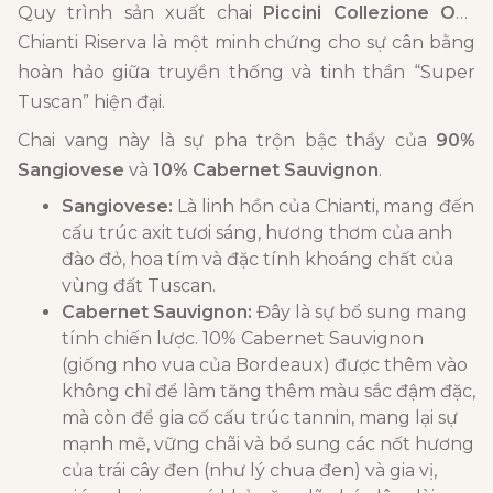
Quy trình sản xuất chai
Piccini Collezione Oro
Chianti Riserva là một minh chứng cho sự cân bằng
hoàn hảo giữa truyền thống và tinh thần “Super
Tuscan” hiện đại.
Chai vang này là sự pha trộn bậc thầy của
90%
Sangiovese
và
10% Cabernet Sauvignon
.
Sangiovese:
Là linh hồn của Chianti, mang đến
cấu trúc axit tươi sáng, hương thơm của anh
đào đỏ, hoa tím và đặc tính khoáng chất của
vùng đất Tuscan.
Cabernet Sauvignon:
Đây là sự bổ sung mang
tính chiến lược. 10% Cabernet Sauvignon
(giống nho vua của Bordeaux) được thêm vào
không chỉ để làm tăng thêm màu sắc đậm đặc,
mà còn để gia cố cấu trúc tannin, mang lại sự
mạnh mẽ, vững chãi và bổ sung các nốt hương
của trái cây đen (như lý chua đen) và gia vị,