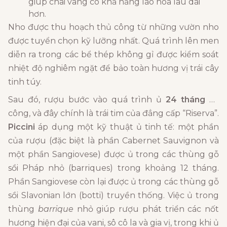
giúp chai vang có khả năng lão hóa lâu dài
hơn.
Nho được thu hoạch thủ công từ những vườn nho
được tuyển chọn kỹ lưỡng nhất. Quá trình lên men
diễn ra trong các bể thép không gỉ được kiểm soát
nhiệt độ nghiêm ngặt để bảo toàn hương vị trái cây
tinh túy.
Sau đó, rượu bước vào quá trình ủ
24 tháng
kỳ
công, và đây chính là trái tim của đẳng cấp “Riserva”.
Piccini
áp dụng một kỹ thuật ủ tinh tế: một phần
của rượu (đặc biệt là phần Cabernet Sauvignon và
một phần Sangiovese) được ủ trong các thùng gỗ
sồi Pháp nhỏ (barriques) trong khoảng 12 tháng.
Phần Sangiovese còn lại được ủ trong các thùng gỗ
sồi Slavonian lớn (botti) truyền thống. Việc ủ trong
thùng
barrique
nhỏ giúp rượu phát triển các nốt
hương hiện đại của vani, sô cô la và gia vị, trong khi ủ