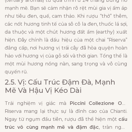
(tertiary aromas) từ quá trình ủ 24 tháng bùng nổ
mạnh mẽ. Bạn sẽ cảm nhận rõ rệt mùi gia vị ấm áp
như tiêu đen, quế, cam thảo. Khi rượu “thở” thêm,
các nốt hương tinh tế của sô cô la đen, thuốc lá sợi,
da thuộc và một chút hương đất ẩm (earthy) xuất
hiện. Đây chính là dấu hiệu của một chai “Riserva”
đẳng cấp, nơi hương vị trái cây đã hòa quyện hoàn
hảo với hương vị của gỗ sồi và thời gian. Tổng thể là
một mùi hương nồng nàn, sang trọng và vô cùng
quyến rũ.
2.5. Vị: Cấu Trúc Đậm Đà, Mạnh
Mẽ Và Hậu Vị Kéo Dài
Trải nghiệm vị giác mà
Piccini Collezione Oro
Riserva mang lại thực sự là đỉnh cao của Chianti.
Ngay từ ngụm đầu tiên, rượu đã thể hiện một
cấu
trúc vô cùng mạnh mẽ và đậm đặc
, tràn ngập