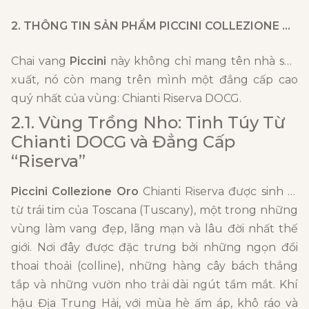
2. THÔNG TIN SẢN PHẨM
PICCINI COLLEZIONE ORO
Chai vang
Piccini
này không chỉ mang tên nhà sản
xuất, nó còn mang trên mình một đẳng cấp cao
quý nhất của vùng: Chianti Riserva DOCG.
2.1. Vùng Trồng Nho: Tinh Túy Từ
Chianti DOCG và Đẳng Cấp
“Riserva”
Piccini Collezione Oro
Chianti Riserva được sinh ra
từ trái tim của Toscana (Tuscany), một trong những
vùng làm vang đẹp, lãng mạn và lâu đời nhất thế
giới. Nơi đây được đặc trưng bởi những ngọn đồi
thoai thoải (colline), những hàng cây bách thẳng
tắp và những vườn nho trải dài ngút tầm mắt. Khí
hậu Địa Trung Hải, với mùa hè ấm áp, khô ráo và