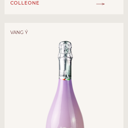
COLLEONE
IGT
ĐẲNG CẤP:
Negroamaro
GIỐNG NHO:
VANG Ý
Vang đỏ
LOẠI RƯỢU:
13%
NỒNG ĐỘ:
Angelo Rocca&Figli
NHÀ SẢN XUẤT:
Puglia - Ý
XUẤT XỨ: