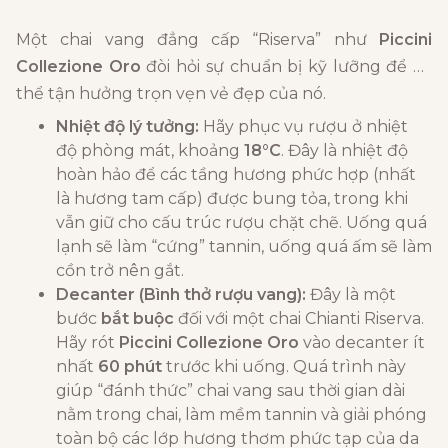
Một chai vang đẳng cấp “Riserva” như
Piccini
Collezione Oro
đòi hỏi sự chuẩn bị kỹ lưỡng để có
thể tận hưởng trọn vẹn vẻ đẹp của nó.
Nhiệt độ lý tưởng:
Hãy phục vụ rượu ở nhiệt
độ phòng mát, khoảng
18°C
. Đây là nhiệt độ
hoàn hảo để các tầng hương phức hợp (nhất
là hương tam cấp) được bung tỏa, trong khi
vẫn giữ cho cấu trúc rượu chặt chẽ. Uống quá
lạnh sẽ làm “cứng” tannin, uống quá ấm sẽ làm
cồn trở nên gắt.
Decanter (Bình thở rượu vang):
Đây là một
bước
bắt buộc
đối với một chai Chianti Riserva.
Hãy rót
Piccini Collezione Oro
vào decanter ít
nhất
60 phút
trước khi uống. Quá trình này
giúp “đánh thức” chai vang sau thời gian dài
nằm trong chai, làm mềm tannin và giải phóng
toàn bộ các lớp hương thơm phức tạp của da