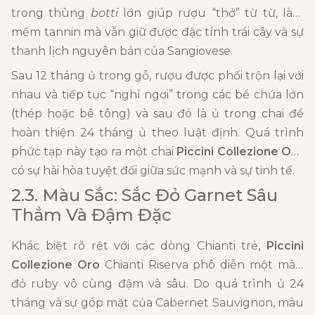
trong thùng
botti
lớn giúp rượu “thở” từ từ, làm
mềm tannin mà vẫn giữ được đặc tính trái cây và sự
thanh lịch nguyên bản của Sangiovese.
Sau 12 tháng ủ trong gỗ, rượu được phối trộn lại với
nhau và tiếp tục “nghỉ ngơi” trong các bể chứa lớn
(thép hoặc bê tông) và sau đó là ủ trong chai để
hoàn thiện 24 tháng ủ theo luật định. Quá trình
phức tạp này tạo ra một chai
Piccini Collezione Oro
có sự hài hòa tuyệt đối giữa sức mạnh và sự tinh tế.
2.3. Màu Sắc: Sắc Đỏ Garnet Sâu
Thẳm Và Đậm Đặc
Khác biệt rõ rệt với các dòng Chianti trẻ,
Piccini
Collezione Oro
Chianti Riserva phô diễn một màu
đỏ ruby vô cùng đậm và sâu. Do quá trình ủ 24
tháng và sự góp mặt của Cabernet Sauvignon, màu