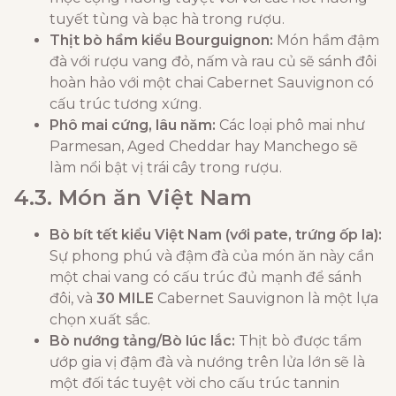
tuyết tùng và bạc hà trong rượu.
Thịt bò hầm kiểu Bourguignon:
Món hầm đậm
đà với rượu vang đỏ, nấm và rau củ sẽ sánh đôi
hoàn hảo với một chai Cabernet Sauvignon có
cấu trúc tương xứng.
Phô mai cứng, lâu năm:
Các loại phô mai như
Parmesan, Aged Cheddar hay Manchego sẽ
làm nổi bật vị trái cây trong rượu.
4.3. Món ăn Việt Nam
Bò bít tết kiểu Việt Nam (với pate, trứng ốp la):
Sự phong phú và đậm đà của món ăn này cần
một chai vang có cấu trúc đủ mạnh để sánh
đôi, và
30 MILE
Cabernet Sauvignon là một lựa
chọn xuất sắc.
Bò nướng tảng/Bò lúc lắc:
Thịt bò được tẩm
ướp gia vị đậm đà và nướng trên lửa lớn sẽ là
một đối tác tuyệt vời cho cấu trúc tannin