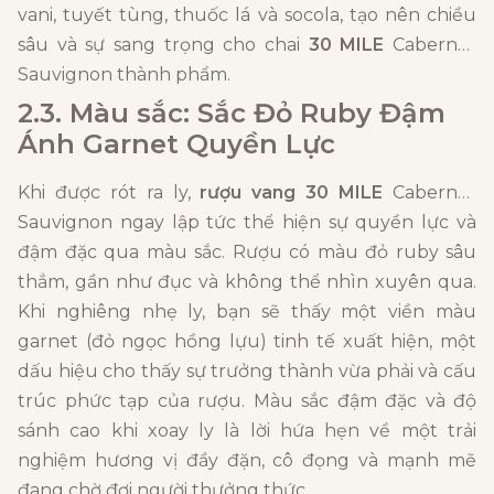
vani, tuyết tùng, thuốc lá và socola, tạo nên chiều
sâu và sự sang trọng cho chai
30 MILE
Cabernet
Sauvignon thành phẩm.
2.3. Màu sắc: Sắc Đỏ Ruby Đậm
Ánh Garnet Quyền Lực
Khi được rót ra ly,
rượu vang 30 MILE
Cabernet
Sauvignon ngay lập tức thể hiện sự quyền lực và
đậm đặc qua màu sắc. Rượu có màu đỏ ruby sâu
thẳm, gần như đục và không thể nhìn xuyên qua.
Khi nghiêng nhẹ ly, bạn sẽ thấy một viền màu
garnet (đỏ ngọc hồng lựu) tinh tế xuất hiện, một
dấu hiệu cho thấy sự trưởng thành vừa phải và cấu
trúc phức tạp của rượu. Màu sắc đậm đặc và độ
sánh cao khi xoay ly là lời hứa hẹn về một trải
nghiệm hương vị đầy đặn, cô đọng và mạnh mẽ
đang chờ đợi người thưởng thức.