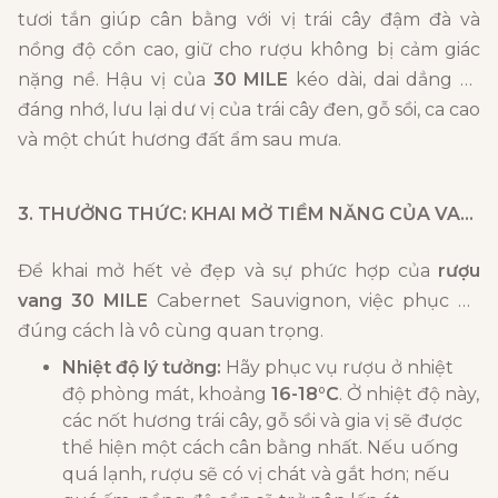
tươi tắn giúp cân bằng với vị trái cây đậm đà và
nồng độ cồn cao, giữ cho rượu không bị cảm giác
nặng nề. Hậu vị của
30 MILE
kéo dài, dai dẳng và
đáng nhớ, lưu lại dư vị của trái cây đen, gỗ sồi, ca cao
và một chút hương đất ẩm sau mưa.
3. THƯỞNG THỨC: KHAI MỞ TIỀM NĂNG CỦA VANG
Để khai mở hết vẻ đẹp và sự phức hợp của
rượu
vang 30 MILE
Cabernet Sauvignon, việc phục vụ
đúng cách là vô cùng quan trọng.
Nhiệt độ lý tưởng:
Hãy phục vụ rượu ở nhiệt
độ phòng mát, khoảng
16-18°C
. Ở nhiệt độ này,
các nốt hương trái cây, gỗ sồi và gia vị sẽ được
thể hiện một cách cân bằng nhất. Nếu uống
quá lạnh, rượu sẽ có vị chát và gắt hơn; nếu