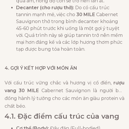
quá ấm, nồng độ cồn sẽ trở nên lấn át.
Decanter (cho rượu thở):
Do có cấu trúc
tannin mạnh mẽ, việc cho
30 MILE
Cabernet
Sauvignon thở trong bình decanter khoảng
45-60 phút trước khi uống là một gợi ý tuyệt
vời. Quá trình này sẽ giúp tannin trở nên mềm
mại hơn đáng kể và các lớp hương thơm phức
tạp được bung tỏa hoàn toàn.
4. GỢI Ý KẾT HỢP VỚI MÓN ĂN
Với cấu trúc vững chắc và hương vị cổ điển,
rượu
vang 30 MILE
Cabernet Sauvignon là người bạn
đồng hành lý tưởng cho các món ăn giàu protein và
chất béo.
4.1. Đặc điểm cấu trúc của vang
Cơ thể (Body):
Đầy đặn (Full-bodied).