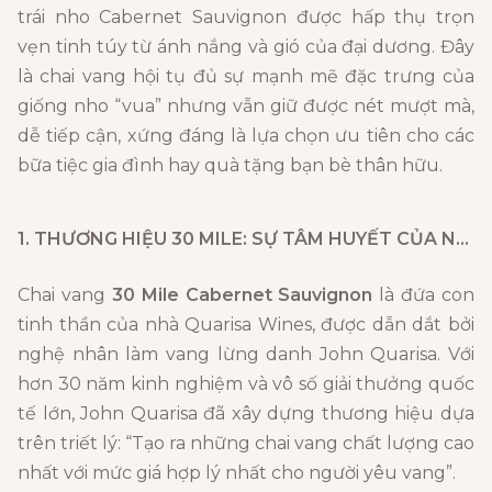
trái nho Cabernet Sauvignon được hấp thụ trọn
vẹn tinh túy từ ánh nắng và gió của đại dương. Đây
là chai vang hội tụ đủ sự mạnh mẽ đặc trưng của
giống nho “vua” nhưng vẫn giữ được nét mượt mà,
dễ tiếp cận, xứng đáng là lựa chọn ưu tiên cho các
bữa tiệc gia đình hay quà tặng bạn bè thân hữu.
1. THƯƠNG HIỆU 30 MILE: SỰ TÂM HUYẾT CỦA NHÀ LÀM VANG QUARISA
Chai vang
30 Mile Cabernet Sauvignon
là đứa con
tinh thần của nhà Quarisa Wines, được dẫn dắt bởi
nghệ nhân làm vang lừng danh John Quarisa. Với
hơn 30 năm kinh nghiệm và vô số giải thưởng quốc
tế lớn, John Quarisa đã xây dựng thương hiệu dựa
trên triết lý: “Tạo ra những chai vang chất lượng cao
nhất với mức giá hợp lý nhất cho người yêu vang”.