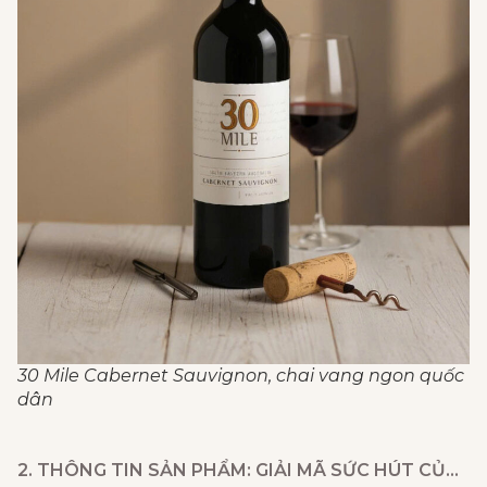
30 Mile Cabernet Sauvignon, chai vang ngon quốc
dân
2. THÔNG TIN SẢN PHẨM: GIẢI MÃ SỨC HÚT CỦA RƯỢU VANG 30 MILE CABERNET SAUVIGNON