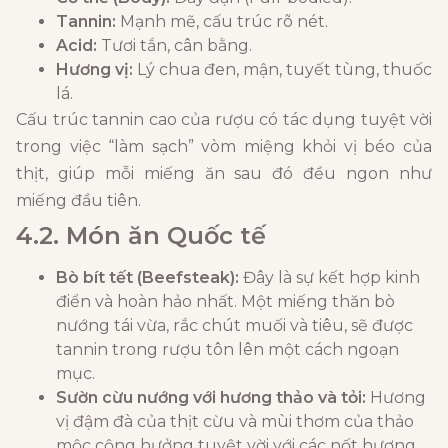
Tannin:
Mạnh mẽ, cấu trúc rõ nét.
Acid:
Tươi tắn, cân bằng.
Hương vị:
Lý chua đen, mận, tuyết tùng, thuốc
lá.
Cấu trúc tannin cao của rượu có tác dụng tuyệt vời
trong việc “làm sạch” vòm miệng khỏi vị béo của
thịt, giúp mỗi miếng ăn sau đó đều ngon như
miếng đầu tiên.
4.2. Món ăn Quốc tế
Bò bít tết (Beefsteak):
Đây là sự kết hợp kinh
điển và hoàn hảo nhất. Một miếng thăn bò
nướng tái vừa, rắc chút muối và tiêu, sẽ được
tannin trong rượu tôn lên một cách ngoạn
mục.
Sườn cừu nướng với hương thảo và tỏi:
Hương
vị đậm đà của thịt cừu và mùi thơm của thảo
mộc cộng hưởng tuyệt vời với các nốt hương