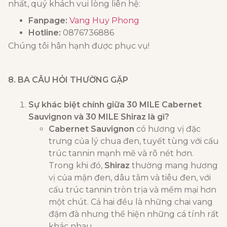
nhất, quý khách vui lòng liên hệ:
Fanpage:
Vang Huy Phong
Hotline:
0876736886
Chúng tôi hân hạnh được phục vụ!
8. BA CÂU HỎI THƯỜNG GẶP
Sự khác biệt chính giữa 30 MILE Cabernet
Sauvignon và 30 MILE Shiraz là gì?
Cabernet Sauvignon
có hương vị đặc
trưng của lý chua đen, tuyết tùng với cấu
trúc tannin mạnh mẽ và rõ nét hơn.
Trong khi đó,
Shiraz
thường mang hương
vị của mận đen, dâu tằm và tiêu đen, với
cấu trúc tannin tròn trịa và mềm mại hơn
một chút. Cả hai đều là những chai vang
đậm đà nhưng thể hiện những cá tính rất
khác nhau.