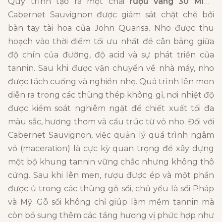
Quy trình tạo ra một chai
rượu vang 30 MILE
Cabernet Sauvignon được giám sát chặt chẽ bởi
bàn tay tài hoa của John Quarisa. Nho được thu
hoạch vào thời điểm tối ưu nhất để cân bằng giữa
độ chín của đường, độ acid và sự phát triển của
tannin. Sau khi được vận chuyển về nhà máy, nho
được tách cuống và nghiền nhẹ. Quá trình lên men
diễn ra trong các thùng thép không gỉ, nơi nhiệt độ
được kiểm soát nghiêm ngặt để chiết xuất tối đa
màu sắc, hương thơm và cấu trúc từ vỏ nho. Đối với
Cabernet Sauvignon, việc quản lý quá trình ngâm
vỏ (maceration) là cực kỳ quan trọng để xây dựng
một bộ khung tannin vững chắc nhưng không thô
cứng. Sau khi lên men, rượu được ép và một phần
được ủ trong các thùng gỗ sồi, chủ yếu là sồi Pháp
và Mỹ. Gỗ sồi không chỉ giúp làm mềm tannin mà
còn bổ sung thêm các tầng hương vị phức hợp như