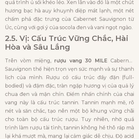
quá trình ủ sồi khéo léo. Xen lẫn vào đó là một chút
hương bạc hà auy khuynh diệp mát lạnh, một nét
chấm phá đặc trưng của Cabernet Sauvignon từ
Úc, cùng với gợi ý của socola đen và vani ngọt ngào.
2.5. Vị: Cấu Trúc Vững Chắc, Hài
Hòa và Sâu Lắng
Trên vòm miệng,
rượu vang 30 MILE
Cabernet
Sauvignon thể hiện trọn vẹn sức mạnh và sự thanh
lịch của mình. Rượu có cấu trúc đầy đặn (full-
bodied) và đậm đặc, tràn ngập hương vị của quả lý
chua đen và mận chín. Điểm nhấn chính của chai
vang này là cấu trúc tannin. Tannin mạnh mẽ, rõ
nét và săn chắc, tạo nên một bộ khung vững chãi
cho toàn bộ cấu trúc rượu. Tuy nhiên, nhờ quá
trình làm rượu tài tình, tannin không hề thô ráp mà
lại khá mượt mà, mang lại cảm giác dễ chịu. Độ acid