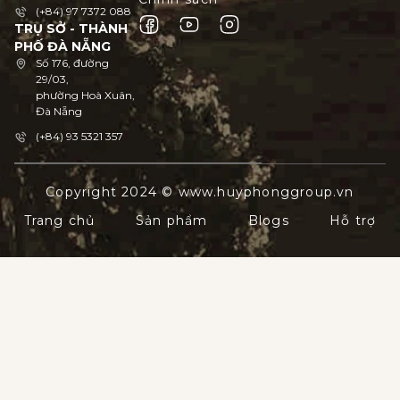
(+84) 97 7372 088
TRỤ SỞ - THÀNH
PHỐ ĐÀ NẴNG
Số 176, đường
29/03,
phường Hoà Xuân,
Đà Nẵng
(+84) 93 5321 357
Copyright 2024 © www.huyphonggroup.vn
Trang chủ
Sản phẩm
Blogs
Hỗ trợ