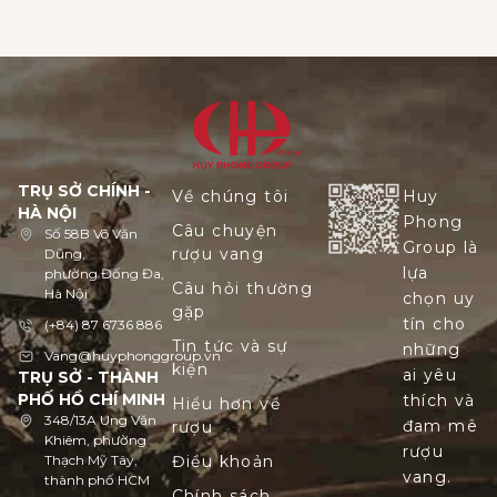
gia tham tìm việc làm. Và đó cũng là lý do […]
TRỤ SỞ CHÍNH -
Về chúng tôi
Huy
HÀ NỘI
Phong
Câu chuyện
Số 58B Võ Văn
Group là
rượu vang
Dũng,
lựa
phường Đống Đa,
Câu hỏi thường
Hà Nội
chọn uy
gặp
tín cho
(+84) 87 6736 886
Tin tức và sự
những
Vang@huyphonggroup.vn
kiện
ai yêu
TRỤ SỞ - THÀNH
PHỐ HỒ CHÍ MINH
thích và
Hiểu hơn về
348/13A Ung Văn
đam mê
rượu
Khiêm, phường
rượu
Thạch Mỹ Tây,
Điều khoản
vang.
thành phố HCM
Chính sách