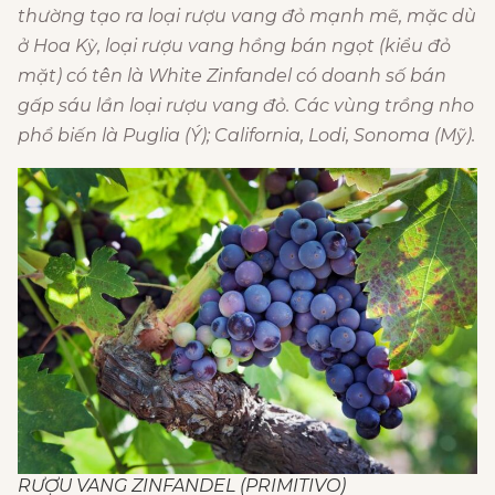
thường tạo ra loại rượu vang đỏ mạnh mẽ, mặc dù
ở Hoa Kỳ, loại rượu vang hồng bán ngọt (kiểu đỏ
mặt) có tên là White Zinfandel có doanh số bán
gấp sáu lần loại rượu vang đỏ. Các vùng trồng nho
phổ biến là Puglia (Ý); California, Lodi, Sonoma (Mỹ).
RƯỢU VANG ZINFANDEL (PRIMITIVO)