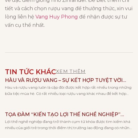
về đặc điểm giống nho Zinfandel. Để biết thêm chi
tiết và cách chọn rượu vang để thưởng thức, xin vui
lòng liên hệ
Vang Huy Phong
để nhận được sự tư
vấn cụ thể nhất.
TIN TỨC KHÁC
XEM THÊM
HÀU VÀ RƯỢU VANG – SỰ KẾT HỢP TUYỆT VỜI
Hàu và rượu vang luôn là cặp đôi được kết hợp rất nhiều trong những
CHO NGÀY HÈ
bữa tiệc mùa hè. Có rất nhiều loại rượu vang khác nhau để kết hợp
cùng với hàu, và mỗi loại rượu lại đem tới cho bạn những trải nghiệm
hương vị khác nhau. Cùng Vang Huy Phong khám phá […]
TỌA ĐÀM “KIẾN TẠO LỢI THẾ NGHỀ NGHIỆP”
Lợi thế nghề nghiệp đang trở thành cụm từ khóa được tìm kiếm khá
CÙNG KHOA KẾ TOÁN – TRƯỜNG ĐẠI HỌC KINH
nhiều của giới trẻ trong thời điểm thị trường lao động đang có những
TẾ, ĐHQGHN
thay đổi rõ rệt về xu hướng việc làm và khả năng cạnh tranh khi tham