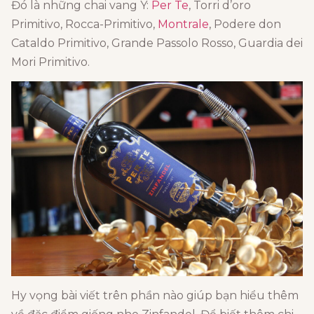
Đó là những chai vang Ý:
Per Te
, Torri d’oro
Primitivo, Rocca-Primitivo,
Montrale
, Podere don
Cataldo Primitivo, Grande Passolo Rosso, Guardia dei
Mori Primitivo.
Hy vọng bài viết trên phần nào giúp bạn hiểu thêm