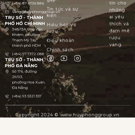
tín cho
(+84) 87 6736 886
Tin tức và sự
những
Vang@huyphonggroup.vn
kiện
ai yêu
TRỤ SỞ - THÀNH
PHỐ HỒ CHÍ MINH
thích và
Hiểu hơn về
348/13A Ung Văn
đam mê
rượu
Khiêm, phường
rượu
Thạch Mỹ Tây,
Điều khoản
vang.
thành phố HCM
Chính sách
(+84) 97 7372 088
TRỤ SỞ - THÀNH
PHỐ ĐÀ NẴNG
Số 176, đường
29/03,
phường Hoà Xuân,
Đà Nẵng
(+84) 93 5321 357
Copyright 2024 © www.huyphonggroup.vn
Trang chủ
Sản phẩm
Blogs
Hỗ trợ