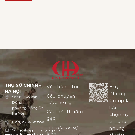
TRỤ SỞ CHÍNH -
Về chúng tôi
Huy
HÀ NỘI
Phong
Câu chuyện
Số 58B Võ Văn
Group là
rượu vang
Dũng,
lựa
phường Đống Đa,
Câu hỏi thường
Hà Nội
chọn uy
gặp
tín cho
(+84) 87 6736 886
Tin tức và sự
những
Vang@huyphonggroup.vn
kiện