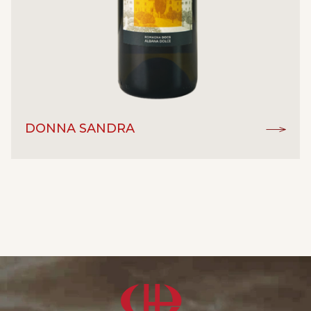
DONNA SANDRA
DOCG
ĐẲNG CẤP:
Albana
GIỐNG NHO:
Vang ngọt
LOẠI RƯỢU:
9%
NỒNG ĐỘ:
La Cantina Di Cesena
NHÀ SẢN XUẤT:
Emilia Romagna - Italy
XUẤT XỨ: