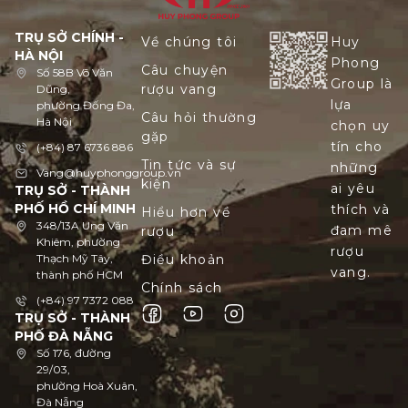
TRỤ SỞ CHÍNH -
Về chúng tôi
Huy
HÀ NỘI
Phong
Câu chuyện
Số 58B Võ Văn
Group là
rượu vang
Dũng,
lựa
phường Đống Đa,
Câu hỏi thường
Hà Nội
chọn uy
gặp
tín cho
(+84) 87 6736 886
Tin tức và sự
những
Vang@huyphonggroup.vn
kiện
ai yêu
TRỤ SỞ - THÀNH
PHỐ HỒ CHÍ MINH
thích và
Hiểu hơn về
348/13A Ung Văn
đam mê
rượu
Khiêm, phường
rượu
Thạch Mỹ Tây,
Điều khoản
vang.
thành phố HCM
Chính sách
(+84) 97 7372 088
TRỤ SỞ - THÀNH
PHỐ ĐÀ NẴNG
Số 176, đường
29/03,
phường Hoà Xuân,
Đà Nẵng