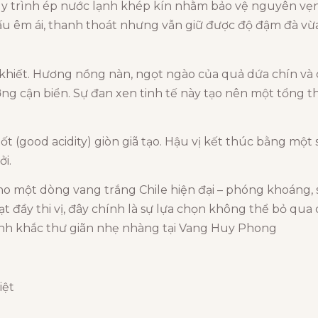
y trình ép nước lạnh khép kín nhằm bảo vệ nguyên vẹn
ấu êm ái, thanh thoát nhưng vẫn giữ được độ đậm đà v
 khiết. Hương nồng nàn, ngọt ngào của quả dứa chín v
 cận biển. Sự đan xen tinh tế này tạo nên một tổng t
tốt (good acidity) giòn giã tạo. Hậu vị kết thúc bằng một
i.
cho một dòng vang trắng Chile hiện đại – phóng khoáng, 
 đầy thi vị, đây chính là sự lựa chọn không thể bỏ qua 
nh khắc thư giãn nhẹ nhàng tại Vang Huy Phong
iệt