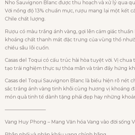
Nho Sauvignon Blanc được thu hoạch và xử lý qua qu
Với nồng độ 13% chuẩn mực, rượu mang lại một kết c
Chile chất lượng.
Rượu có màu trắng ánh vàng, gợi lên cảm giác thuần
khoáng chất thanh mát đặc trưng của vùng thổ nhưỡng
chiều sâu lôi cuốn.
Casas del Toqui có cấu trúc hài hòa tuyệt vời. Vị chua 
tạo trải nghiệm thực sự thỏa mãn và tràn đầy hứng khở
Casas del Toqui Sauvignon Blanc là biểu hiện rõ nét 
sắc trắng ánh vàng tinh khôi cùng hương vị khoáng đạt
món quà tinh tế dành tặng phái đẹp hay những khoả
————————–
Vang Huy Phong – Mang Văn hóa Vang vào đời sống V
Phân phối và nhập khẩu vang chính hãng