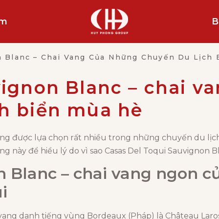
ẩm
B
n Blanc – Chai Vang Của Những Chuyến Du Lịc
ignon Blanc – chai v
ch biển mùa hè
đang được lựa chọn rất nhiều trong những chuyến du lị
g này để hiểu lý do vì sao Casas Del Toqui Sauvignon B
n Blanc – chai vang ngon c
i
 vang danh tiếng vùng Bordeaux (Pháp) là Château Laro