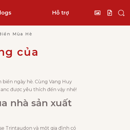
logs
Hỗ trợ
h Biển Mùa Hè
ang của
ch biển ngày hè. Cùng Vang Huy
lanc được yêu thích đến vậy nhé!
ủa nhà sản xuất
se Trintaudon và một gia đình có