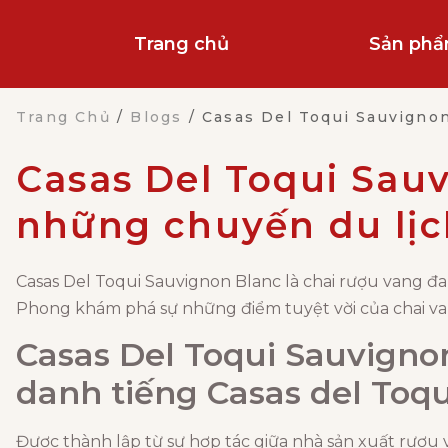
Trang chủ
Sản ph
Trang Chủ
/
Blogs
/
Casas Del Toqui Sauvigno
Casas Del Toqui Sauv
những chuyến du lị
Casas Del Toqui Sauvignon Blanc là chai rượu vang 
Phong khám phá sự những điểm tuyệt vời của chai van
Casas Del Toqui Sauvigno
danh tiếng Casas del Toqu
Được thành lập từ sự hợp tác giữa nhà sản xuất rượu