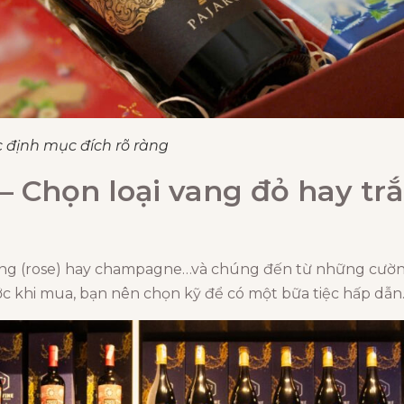
 định mục đích rõ ràng
 Chọn loại vang đỏ hay trắn
 hồng (rose) hay champagne…và chúng đến từ những cườ
ớc khi mua, bạn nên chọn kỹ để có một bữa tiệc hấp dẫn