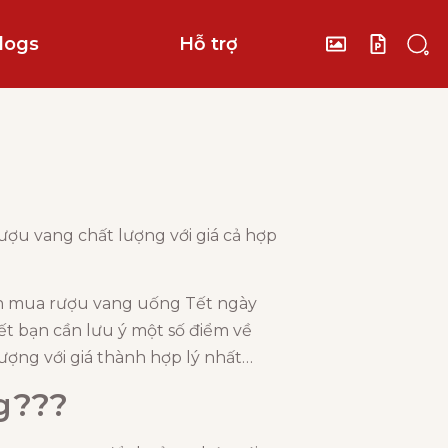
logs
Hỗ trợ
u vang chất lượng với giá cả hợp
họn mua rượu vang uống Tết ngày
ết bạn cần lưu ý một số điểm về
ượng với giá thành hợp lý nhất…
g???