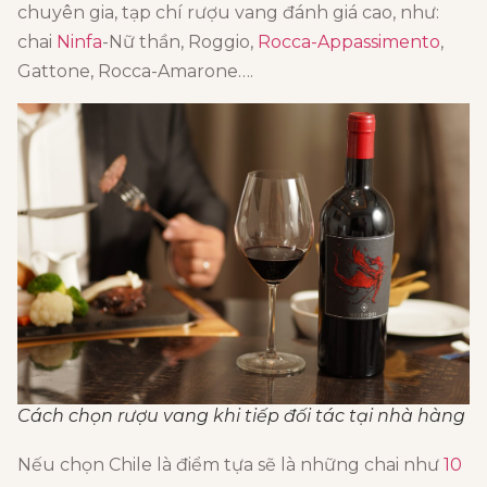
chuyên gia, tạp chí rượu vang đánh giá cao, như:
chai
Ninfa
-Nữ thần, Roggio,
Rocca-Appassimento
,
Gattone, Rocca-Amarone….
Cách chọn rượu vang khi tiếp đối tác tại nhà hàng
Nếu chọn Chile là điểm tựa sẽ là những chai như
10