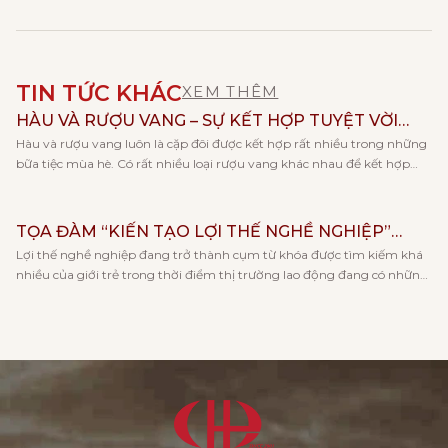
TIN TỨC KHÁC
XEM THÊM
HÀU VÀ RƯỢU VANG – SỰ KẾT HỢP TUYỆT VỜI
Hàu và rượu vang luôn là cặp đôi được kết hợp rất nhiều trong những
CHO NGÀY HÈ
bữa tiệc mùa hè. Có rất nhiều loại rượu vang khác nhau để kết hợp
cùng với hàu, và mỗi loại rượu lại đem tới cho bạn những trải nghiệm
hương vị khác nhau. Cùng Vang Huy Phong khám phá […]
TỌA ĐÀM “KIẾN TẠO LỢI THẾ NGHỀ NGHIỆP”
Lợi thế nghề nghiệp đang trở thành cụm từ khóa được tìm kiếm khá
CÙNG KHOA KẾ TOÁN – TRƯỜNG ĐẠI HỌC KINH
nhiều của giới trẻ trong thời điểm thị trường lao động đang có những
TẾ, ĐHQGHN
thay đổi rõ rệt về xu hướng việc làm và khả năng cạnh tranh khi tham
gia tham tìm việc làm. Và đó cũng là lý do […]