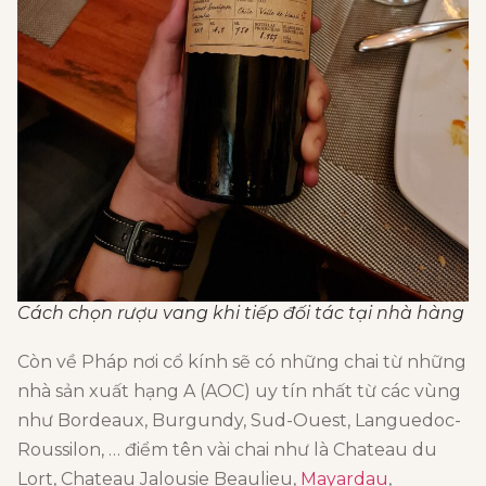
Cách chọn rượu vang khi tiếp đối tác tại nhà hàng
Còn về Pháp nơi cổ kính sẽ có những chai từ những
nhà sản xuất hạng A (AOC) uy tín nhất từ các vùng
như Bordeaux, Burgundy, Sud-Ouest, Languedoc-
Roussilon, … điểm tên vài chai như là Chateau du
Lort, Chateau Jalousie Beaulieu,
Mayardau
,