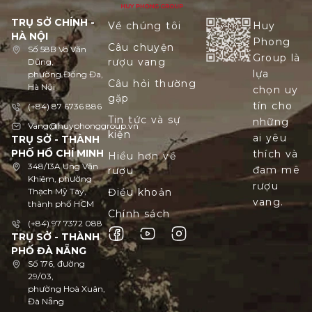
TRỤ SỞ CHÍNH -
Về chúng tôi
Huy
HÀ NỘI
Phong
Câu chuyện
Số 58B Võ Văn
Group là
rượu vang
Dũng,
lựa
phường Đống Đa,
Câu hỏi thường
Hà Nội
chọn uy
gặp
tín cho
(+84) 87 6736 886
Tin tức và sự
những
Vang@huyphonggroup.vn
kiện
ai yêu
TRỤ SỞ - THÀNH
PHỐ HỒ CHÍ MINH
thích và
Hiểu hơn về
348/13A Ung Văn
đam mê
rượu
Khiêm, phường
rượu
Thạch Mỹ Tây,
Điều khoản
vang.
thành phố HCM
Chính sách
(+84) 97 7372 088
TRỤ SỞ - THÀNH
PHỐ ĐÀ NẴNG
Số 176, đường
29/03,
phường Hoà Xuân,
Đà Nẵng